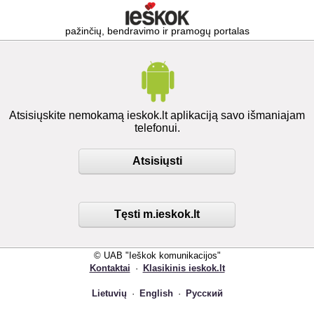
pažinčių, bendravimo ir pramogų portalas
Atsisiųskite nemokamą ieskok.lt aplikaciją savo išmaniajam
telefonui.
Atsisiųsti
Tęsti m.ieskok.lt
© UAB "Ieškok komunikacijos"
Kontaktai
·
Klasikinis ieskok.lt
Lietuvių
·
English
·
Русский