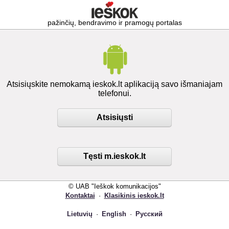
pažinčių, bendravimo ir pramogų portalas
Atsisiųskite nemokamą ieskok.lt aplikaciją savo išmaniajam
telefonui.
Atsisiųsti
Tęsti m.ieskok.lt
© UAB "Ieškok komunikacijos"
Kontaktai
·
Klasikinis ieskok.lt
Lietuvių
·
English
·
Русский