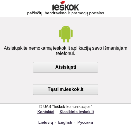
pažinčių, bendravimo ir pramogų portalas
Atsisiųskite nemokamą ieskok.lt aplikaciją savo išmaniajam
telefonui.
Atsisiųsti
Tęsti m.ieskok.lt
© UAB "Ieškok komunikacijos"
Kontaktai
·
Klasikinis ieskok.lt
Lietuvių
·
English
·
Русский