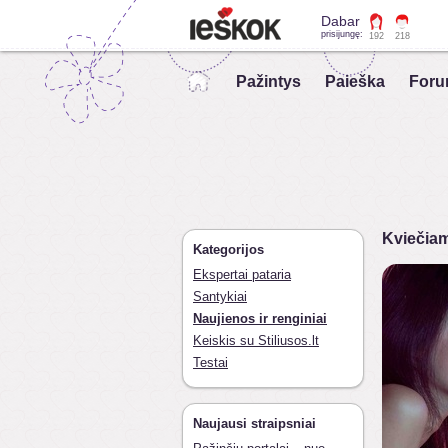
Dabar
prisijungę:
192
218
Pažintys
Paieška
Foru
Kviečiam
Kategorijos
Ekspertai pataria
Santykiai
Naujienos ir renginiai
Keiskis su Stiliusos.lt
Testai
Naujausi straipsniai