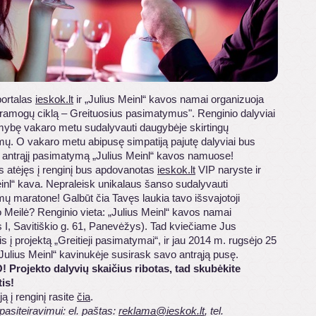
portalas
ieskok.lt
ir „Julius Meinl“ kavos namai organizuoja
 pramogų ciklą – Greituosius pasimatymus". Renginio dalyviai
imybę vakaro metu sudalyvauti daugybėje skirtingų
ų. O vakaro metu abipusę simpatiją pajutę dalyviai bus
 į antrąjį pasimatymą „Julius Meinl“ kavos namuose!
s atėjęs į renginį bus apdovanotas
ieskok.lt
VIP naryste ir
inl“ kava. Nepraleisk unikalaus šanso sudalyvauti
ų maratone! Galbūt čia Tavęs laukia tavo išsvajotoji
Meilė? Renginio vieta: „Julius Meinl“ kavos namai
 I, Savitiškio g. 61, Panevėžys). Tad kviečiame Jus
is į projektą „Greitieji pasimatymai“, ir jau 2014 m. rugsėjo 25
„Julius Meinl“ kavinukėje susirask savo antrąją pusę.
O!
Projekto dalyvių skaičius ribotas, tad skubėkite
tis!
ją į renginį rasite
čia
.
pasiteiravimui: el. paštas:
reklama@ieskok.lt
, tel.