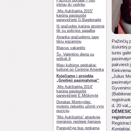
Pažinčių portalai – nuo
intrigų iki vedybų
„Mis Aukštaitija 2015“
karūna pasipuošė
panevėžietė G.Bagdonaitė
Iš gražuolės karūną atsiėmė
tik su policijos pagalba
Atranka gražuolėms tapo
Pažinčių 
tikru egzaminu
išskirtinį
Blaivus vakarėlis
turės gal
Šv. Valentino diena su
pasimatym
ieškok.lt
pakviesti
Majų kultūros pėdsakai:
kelionė po Centrinę Ameriką
Kiekviena
Kviečiame į projektą
„Julius Me
„Greitieji pasimatymai“
pasimatym
„Mis Aukštaitija 2014“
Gyvenimo 
karūna pasipuošė
(Babilonas
panevėžietė E.Miškinytė
registruok
Donatas Montvydas:
d. 20 val.
moteris neturėtų užimti vyro
pozicijų
DĖMESI
registruo
“Mis Aukštaitija” atrankoje
merginos neslėpė įtampos
Registraci
Panevėžyje bus renkama
Kontaktai 