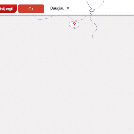
Daugiau
isijungti
G+
Pamiršai slaptažodį?