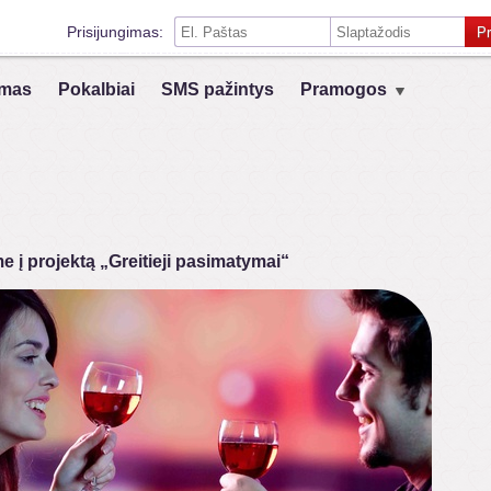
Prisijungimas:
Pr
Prisiminti mane šiame kompiuteryje
mas
Pokalbiai
SMS pažintys
Pramogos
Prisijungimas su kitais socialiniais tinklais:
VK
Registruokis
e į projektą „Greitieji pasimatymai“