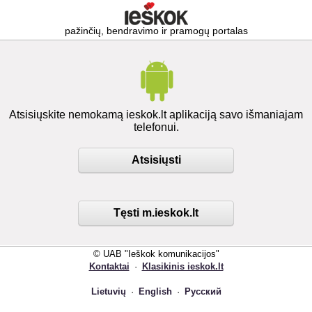
pažinčių, bendravimo ir pramogų portalas
Atsisiųskite nemokamą ieskok.lt aplikaciją savo išmaniajam
telefonui.
Atsisiųsti
Tęsti m.ieskok.lt
© UAB "Ieškok komunikacijos"
Kontaktai
·
Klasikinis ieskok.lt
Lietuvių
·
English
·
Русский