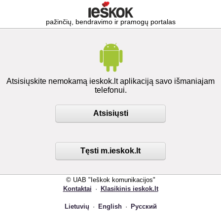
pažinčių, bendravimo ir pramogų portalas
Atsisiųskite nemokamą ieskok.lt aplikaciją savo išmaniajam
telefonui.
Atsisiųsti
Tęsti m.ieskok.lt
© UAB "Ieškok komunikacijos"
Kontaktai
·
Klasikinis ieskok.lt
Lietuvių
·
English
·
Русский