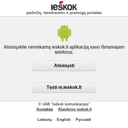
pažinčių, bendravimo ir pramogų portalas
Atsisiųskite nemokamą ieskok.lt aplikaciją savo išmaniajam
telefonui.
Atsisiųsti
Tęsti m.ieskok.lt
© UAB "Ieškok komunikacijos"
Kontaktai
·
Klasikinis ieskok.lt
Lietuvių
·
English
·
Русский