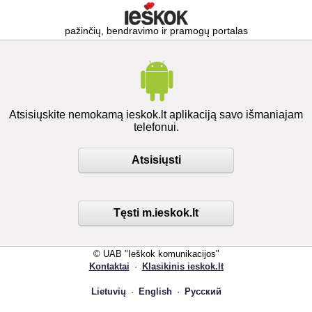
pažinčių, bendravimo ir pramogų portalas
Atsisiųskite nemokamą ieskok.lt aplikaciją savo išmaniajam
telefonui.
Atsisiųsti
Tęsti m.ieskok.lt
© UAB "Ieškok komunikacijos"
Kontaktai
·
Klasikinis ieskok.lt
Lietuvių
·
English
·
Русский