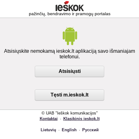
pažinčių, bendravimo ir pramogų portalas
Atsisiųskite nemokamą ieskok.lt aplikaciją savo išmaniajam
telefonui.
Atsisiųsti
Tęsti m.ieskok.lt
© UAB "Ieškok komunikacijos"
Kontaktai
·
Klasikinis ieskok.lt
Lietuvių
·
English
·
Русский