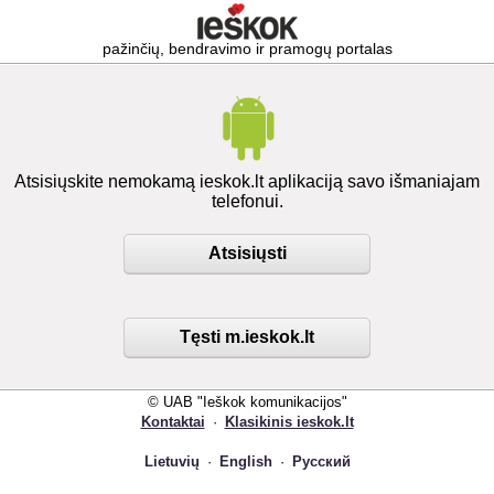
pažinčių, bendravimo ir pramogų portalas
Atsisiųskite nemokamą ieskok.lt aplikaciją savo išmaniajam
telefonui.
Atsisiųsti
Tęsti m.ieskok.lt
© UAB "Ieškok komunikacijos"
Kontaktai
·
Klasikinis ieskok.lt
Lietuvių
·
English
·
Русский