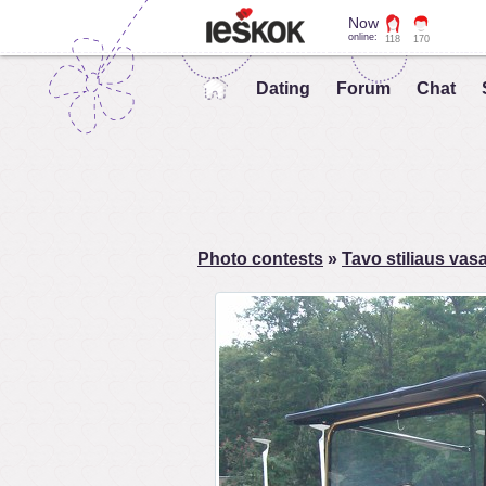
Now
online:
118
170
Dating
Forum
Chat
Photo contests
»
Tavo stiliaus va