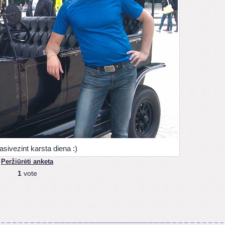
sivezint karsta diena :)
Peržiūrėti anketa
1
vote