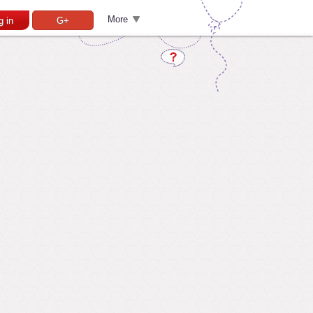
More
g in
G+
Pamiršai slaptažodį?