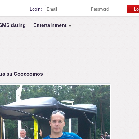
Login:
Lo
Remember me on this computer
SMS dating
Entertainment
Prisijungimas su kitais socialiniais tinklais:
VK
Register
sara su Coocoomos