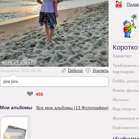
Подар
Коротко
Характер:
Требования 
Dėlionė
Усилить
Загружено 2022.09.09
партнеров:
Гобби, увлеч
jūra jūra
Kнига, филь
❤
455
Mузыка:
Мои альбомы
Все мои альбомы (13 Фотографии)
Вид спорта:
Жизненное м
Ещё кое-что: