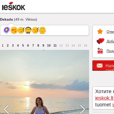
Dekada
(49 m. Vilnius)
Отм
Доба
1
2
3
4
5
6
7
8
9
10
11
12
13
14
15
16
Под
Нап
соо
Хотите
ieskok.lt
tuomet