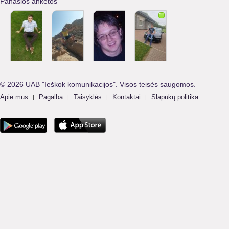
Panašios anketos
© 2026 UAB "Ieškok komunikacijos". Visos teisės saugomos.
Apie mus
Pagalba
Taisyklės
Kontaktai
Slapukų politika
|
|
|
|