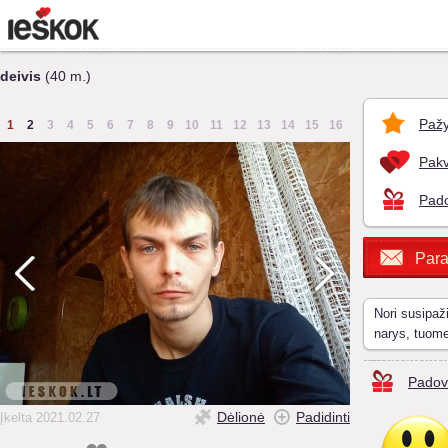
deivis
(40 m.)
Pažy
1
2
3
4
5
6
7
8
9
10
11
12
13
14
15
16
Pakv
Pado
Para
Nori susipaž
narys, tuom
Padov
Dėlionė
Padidinti
Įkelta 2021.02.27