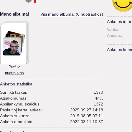
❤
6
Mano albumai
Visi mano albumai (8 nuotraukos)
Anketos infor
Vardas:
Amžius:
Anketos kome
Profilio
nuotraukos
Anketos statistika
Surinkti taškai:
1370
Atsakomumas:
44%
Apsilankymų skaičius:
1372
Paskutinį kartą lankėsi:
2025.09.27 14:18
Anketa sukurta:
2015.08.05 07:11
Anketa atnaujinta:
2022.03.11 10:57