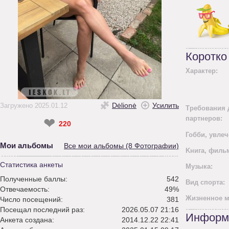
Коротко
Характер:
Dėlionė
Усилить
Загружено 2025.01.12
Требования 
партнеров:
❤
220
Гобби, увлеч
Мои альбомы
Все мои альбомы (8 Фотографии)
Kнига, филь
Статистика анкеты
Mузыка:
Полученные баллы:
542
Вид спорта:
Отвечаемость:
49%
Жизненное м
Число посещений:
381
Посещал последний раз:
2026.05.07 21:16
Информ
Анкета создана:
2014.12.22 22:41