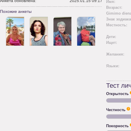
Анкета обновлена:
2025.01.15 09:17
Имя:
Возраст:
Похожие анкеты
Gimimo diena
Знак зодиака
Местность:
Дети:
Ищет:
Желания:
Языки:
Тест ли
Открытость
Честность
Покорность