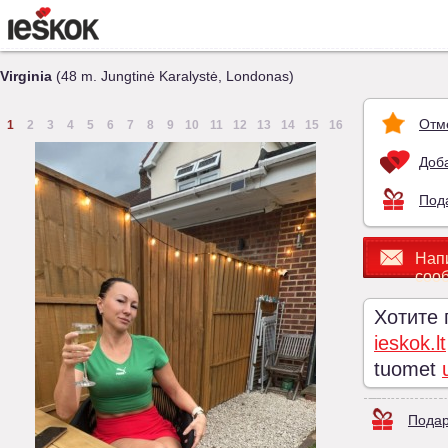
Virginia
(48 m. Jungtinė Karalystė, Londonas)
Отм
1
2
3
4
5
6
7
8
9
10
11
12
13
14
15
16
Доба
Под
Нап
соо
Хотите
ieskok.lt
tuomet
Подар