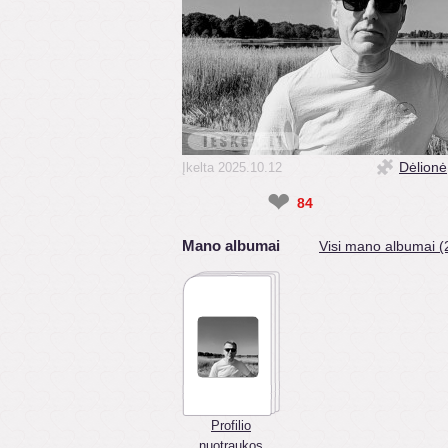
Dėlionė
Įkelta 2025.10.12
❤
84
Mano albumai
Visi mano albumai (
Profilio
nuotraukos