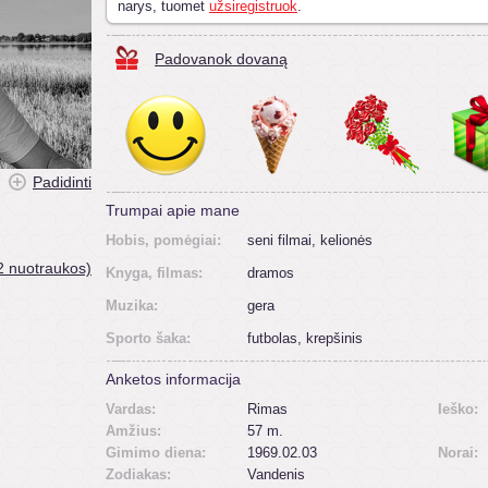
narys, tuomet
užsiregistruok
.
Padovanok dovaną
Padidinti
Trumpai apie mane
Hobis, pomėgiai:
seni filmai, kelionės
2 nuotraukos)
Knyga, filmas:
dramos
Muzika:
gera
Sporto šaka:
futbolas, krepšinis
Anketos informacija
Vardas:
Rimas
Ieško:
Amžius:
57 m.
Gimimo diena:
1969.02.03
Norai:
Zodiakas:
Vandenis