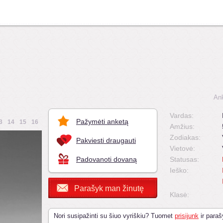
An
Vardas:
Pažymėti anketą
3
14
15
16
Amžius:
Zodiakas:
Pakviesti draugauti
Vietovė:
Padovanoti dovaną
Statusas:
Ieško:
Parašyk man žinutę
Klasė:
Nori susipažinti su šiuo vyriškiu? Tuomet
prisijunk
ir paraš