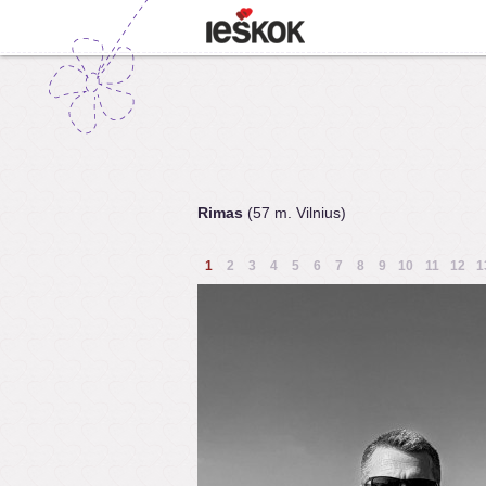
Rimas
(57 m. Vilnius)
1
2
3
4
5
6
7
8
9
10
11
12
1