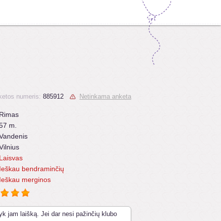
ketos numeris:
885912
Netinkama anketa
Rimas
57 m.
Vandenis
Vilnius
Laisvas
Ieškau bendraminčių
Ieškau merginos
yk jam laišką. Jei dar nesi pažinčių klubo