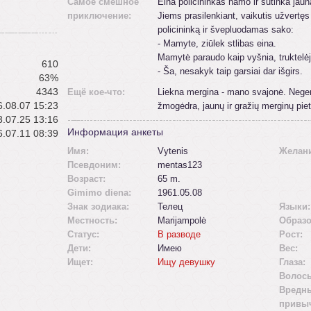
Самое смешное
Eina policininkas namo ir sutinka jau
приключение:
Jiems prasilenkiant, vaikutis užvertęs 
policininką ir švepluodamas sako:
- Mamyte, ziūlek stlibas eina.
Mamytė paraudo kaip vyšnia, truktelėj
610
- Ša, nesakyk taip garsiai dar išgirs.
63%
4343
Ещё кое-что:
Liekna mergina - mano svajonė. Neger
.08.07 15:23
žmogėdra, jaunų ir gražių merginų pi
.07.25 13:16
Информация анкеты
.07.11 08:39
Имя:
Vytenis
Желан
Псевдоним:
mentas123
Возраст:
65 m.
Gimimo diena:
1961.05.08
Знак зодиака:
Телец
Языки:
Местность:
Marijampolė
Образо
Статус:
В разводе
Рост:
Дети:
Имею
Вес:
Ищет:
Ищу девушку
Глаза:
Волос
Вредн
привы