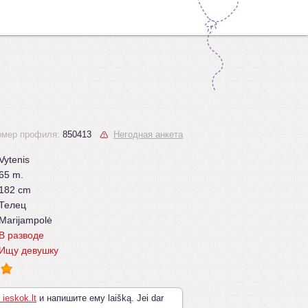
омер профиля:
850413
Негодная анкета
Vytenis
65 m.
182 cm
Телец
Marijampolė
В разводе
Ищу девушку
 ieskok.lt
и напишите ему laišką. Jei dar