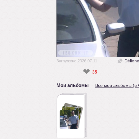
Dėlion
Загружено 2026.07.11
❤
35
Мои альбомы
Все мои альбомы (5