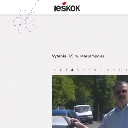
Vytenis
(65 m. Marijampolė)
1
2
3
4
5
6
7
8
9
10
11
12
1