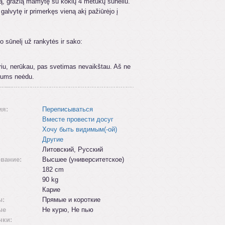
ną, gražią mamytę su kokių 4 metukų sūneliu.
galvytę ir primerkęs vieną akį pažiūrėjo į
o sūnelį už rankytės ir sako:
iu, nerūkau, pas svetimas nevaikštau. Aš ne
etums neėdu.
ия:
Переписываться
Вместе провести досуг
Хочу быть видимым(-ой)
Другие
Литовский, Русский
вание:
Высшее (университетское)
182 cm
90 kg
Карие
ы:
Прямые и короткие
ые
Не курю, Не пью
чки: