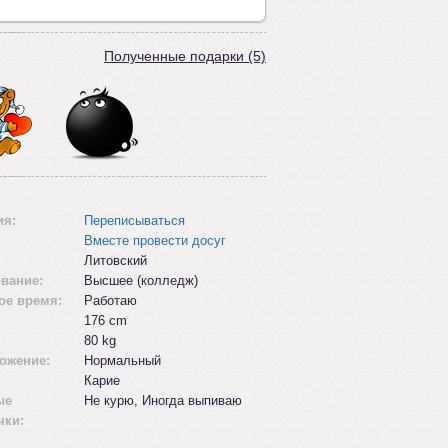
Полученные подарки (5)
ия:
Переписываться
Вместе провести досуг
Литовский
вание:
Высшее (колледж)
ое время:
Работаю
176 cm
80 kg
ожение:
Нормальный
Карие
ые
Не курю, Иногда выпиваю
чки: