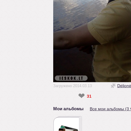
Dėlion
Загружено 2014.03.13
❤
31
Мои альбомы
Все мои альбомы (3