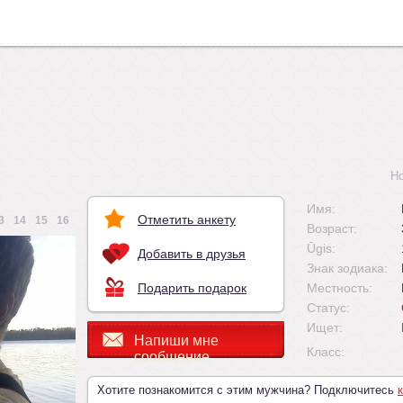
Н
Имя:
Отметить анкету
3
14
15
16
Возраст:
Ūgis:
Добавить в друзья
Знак зодиака:
Подарить подарок
Местность:
Статус:
Ищет:
Напиши мне
Класс:
сообщение
Хотите познакомится с этим мужчина? Подключитесь
к