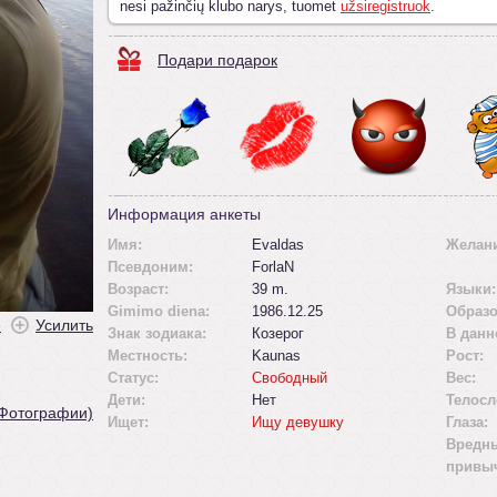
nesi pažinčių klubo narys, tuomet
užsiregistruok
.
Подари подарок
Информация анкеты
Имя:
Evaldas
Желан
Псевдоним:
ForlaN
Возраст:
39 m.
Языки:
Gimimo diena:
1986.12.25
Образо
ė
Усилить
Знак зодиака:
Козерог
В данн
Местность:
Kaunas
Рост:
Статус:
Свободный
Вес:
Дети:
Нет
Телосл
 Фотографии)
Ищет:
Ищу девушку
Глаза:
Вредн
привы