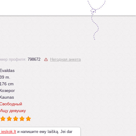
омер профиля:
798672
Негодная анкета
Evaldas
39 m.
176 cm
Козерог
Kaunas
Свободный
Ищу девушку
 ieskok.lt
и напишите ему laišką. Jei dar