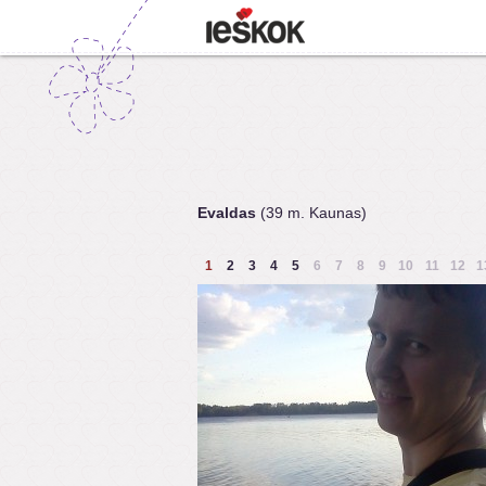
Evaldas
(39 m. Kaunas)
1
2
3
4
5
6
7
8
9
10
11
12
1