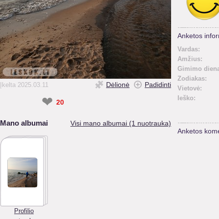
Anketos infor
Vardas:
Amžius:
Gimimo diena
Zodiakas:
Dėlionė
Padidinti
Įkelta 2025.03.11
Vietovė:
❤
Ieško:
20
Mano albumai
Visi mano albumai (1 nuotrauka)
Anketos kome
Profilio