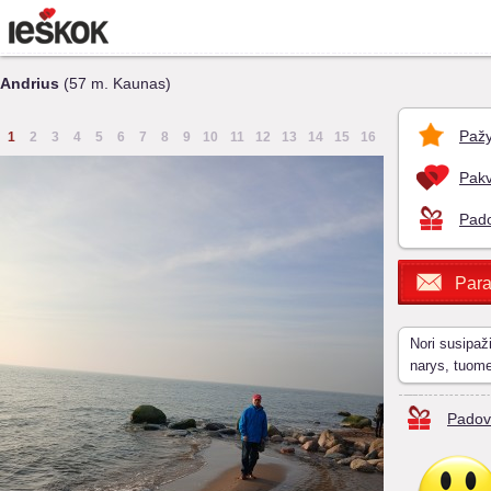
Andrius
(57 m. Kaunas)
Pažy
1
2
3
4
5
6
7
8
9
10
11
12
13
14
15
16
Pakv
Pado
Para
Nori susipaž
narys, tuom
Padov