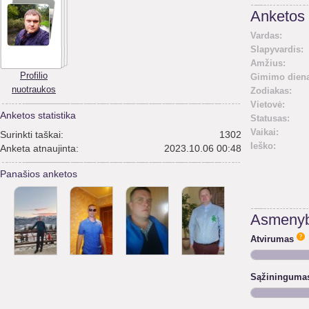
Anketos 
Vardas:
Slapyvardis:
Amžius:
Profilio
Gimimo diena
nuotraukos
Zodiakas:
Vietovė:
Anketos statistika
Statusas:
Vaikai:
Surinkti taškai:
1302
Ieško:
Anketa atnaujinta:
2023.10.06 00:48
Panašios anketos
Asmenyb
Atvirumas
Sąžininguma