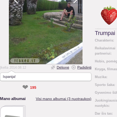
Trumpai
Charakteris:
Reikalavimai
partneriui:
Hobis, pomėg
Dėlionė
Padidinti
Įkelta 2014.08.12
Knyga, filmas
Ispanija!
Muzika:
Sporto šaka:
❤
195
Gyvenimo šūk
Mano albumai
Visi mano albumai (3 nuotraukos)
Juokingiausi
nuotykis:
Dar šis tas: