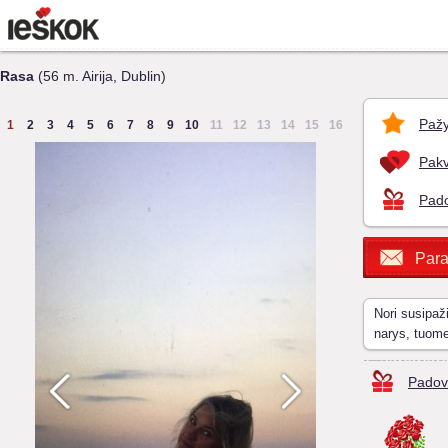
Rasa
(56 m. Airija, Dublin)
Pažy
1
2
3
4
5
6
7
8
9
10
11
12
13
14
15
16
Pakv
Pado
Para
Nori susipaž
narys, tuom
Padov