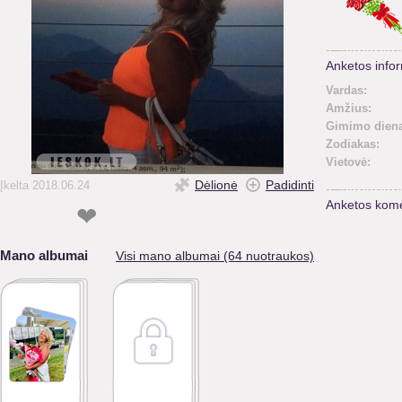
Anketos infor
Vardas:
Amžius:
Gimimo diena
Zodiakas:
Vietovė:
Dėlionė
Padidinti
Įkelta 2018.06.24
Anketos kome
❤
Mano albumai
Visi mano albumai (64 nuotraukos)