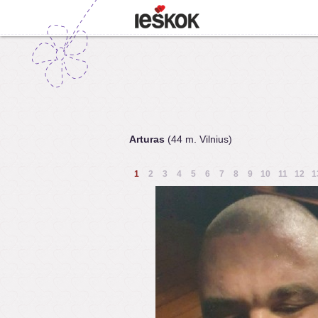
Arturas
(44 m. Vilnius)
1
2
3
4
5
6
7
8
9
10
11
12
1