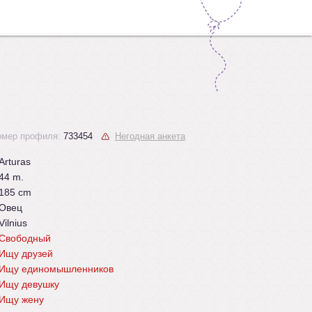
омер профиля:
733454
Негодная анкета
Arturas
44 m.
185 cm
Овец
Vilnius
Свободный
Ищу друзей
Ищу единомышленников
Ищу девушку
Ищу жену