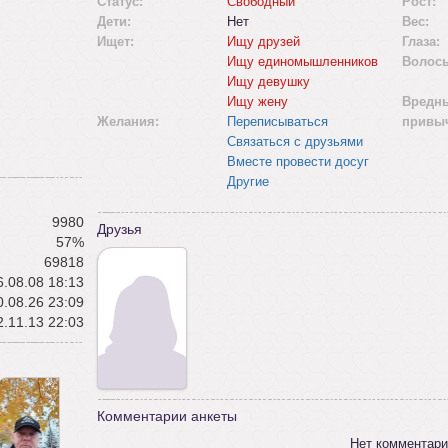
Статус:
Свободный
Рост:
Дети:
Нет
Вес:
Ищет:
Ищу друзей
Глаза:
Ищу единомышленников
Волос
Ищу девушку
Ищу жену
Вредн
Желания:
Переписываться
привы
Связаться с друзьями
Вместе провести досуг
Другие
9980
Друзья
57%
69818
.08.08 18:13
.08.26 23:09
.11.13 22:03
Комментарии анкеты
Нет комментари