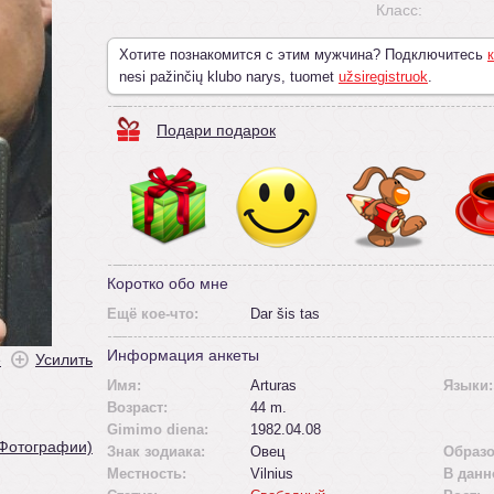
Класс:
Хотите познакомится с этим мужчина? Подключитесь
к
nesi pažinčių klubo narys, tuomet
užsiregistruok
.
Подари подарок
Коротко обо мне
Ещё кое-что:
Dar šis tas
Информация анкеты
ė
Усилить
Имя:
Arturas
Языки:
Возраст:
44 m.
Gimimo diena:
1982.04.08
 Фотографии)
Знак зодиака:
Овец
Образо
Местность:
Vilnius
В данн