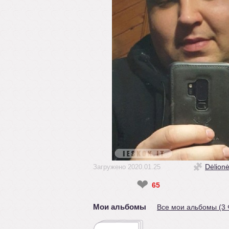
Dėlion
Загружено 2020.01.25
❤
65
Мои альбомы
Все мои альбомы (3