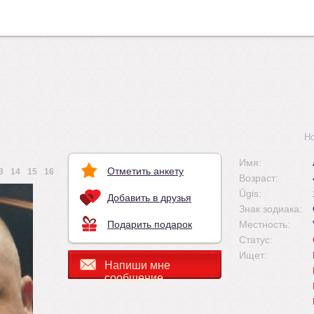
Н
Имя:
Отметить анкету
3
14
15
16
Возраст:
Ūgis:
Добавить в друзья
Знак зодиака:
Подарить подарок
Местность:
Статус:
Ищет:
Напиши мне
сообщение