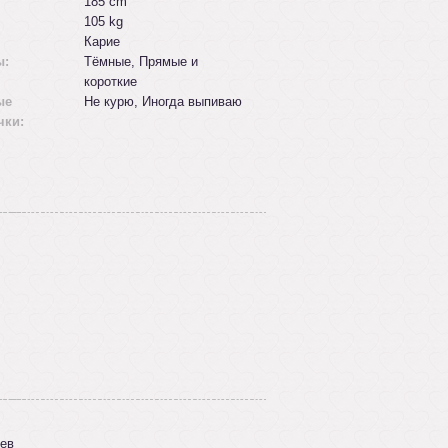
185 cm
105 kg
Карие
ы:
Tёмные, Прямые и
короткие
ые
Не курю, Иногда выпиваю
чки:
ев