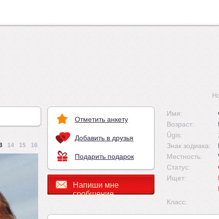
Н
Имя:
Отметить анкету
Возраст:
Ūgis:
Добавить в друзья
3
14
15
16
Знак зодиака:
Подарить подарок
Местность:
Статус:
Ищет:
Напиши мне
сообщение
Класс: