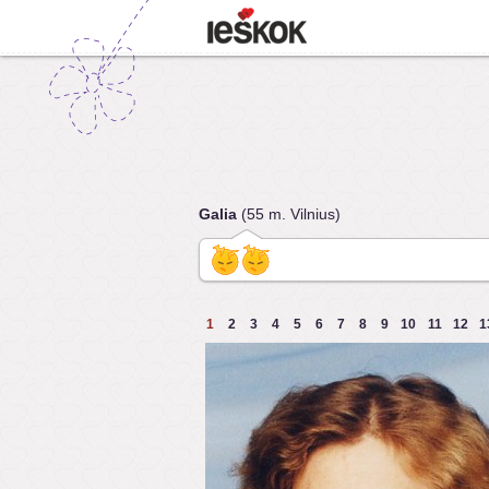
Galia
(55 m. Vilnius)
1
2
3
4
5
6
7
8
9
10
11
12
1