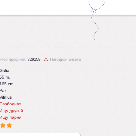
омер профиля:
729159
Негодная анкета
Galia
55 m.
165 cm
Рак
Vilnius
Свободная
Ищу друзей
Ищу парня