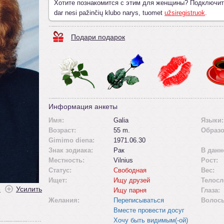
Хотите познакомится с этим для женщины? Подключи
dar nesi pažinčių klubo narys, tuomet
užsiregistruok
.
Подари подарок
Информация анкеты
Имя:
Galia
Языки:
Возраст:
55 m.
Образо
Gimimo diena:
1971.06.30
Знак зодиака:
Рак
В данн
Местность:
Vilnius
Рост:
Статус:
Свободная
Вес:
Ищет:
Ищу друзей
Телосл
ė
Усилить
Ищу парня
Глаза:
Желания:
Переписываться
Волос
Вместе провести досуг
Хочу быть видимым(-ой)