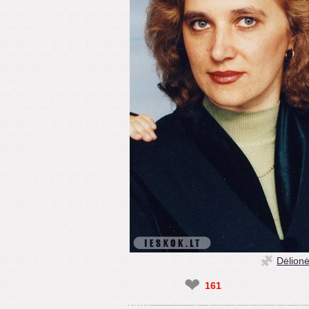
Dėlion
❤
161