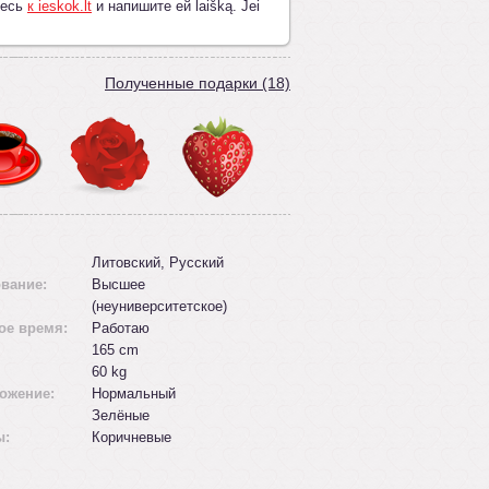
тесь
к ieskok.lt
и напишите ей laišką. Jei
Полученные подарки (18)
Литовский, Русский
вание:
Высшее
(неуниверситетское)
ое время:
Работаю
165 cm
60 kg
ожение:
Нормальный
Зелёные
ы:
Коричневые