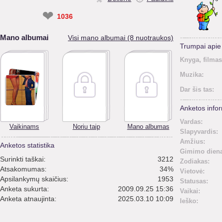
❤
1036
Mano albumai
Visi mano albumai (8 nuotraukos)
Trumpai api
Knyga, filmas
Muzika:
Dar šis tas:
Anketos infor
Vardas:
Vaikinams
Noriu taip
Mano albumas
Slapyvardis:
Amžius:
Anketos statistika
Gimimo diena
Surinkti taškai:
3212
Zodiakas:
Atsakomumas:
34%
Vietovė:
Apsilankymų skaičius:
1953
Statusas:
Anketa sukurta:
2009.09.25 15:36
Vaikai:
Anketa atnaujinta:
2025.03.10 10:09
Ieško: