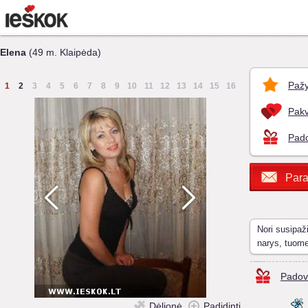
Elena
(49 m. Klaipėda)
Pažy
1
2
3
4
5
6
7
8
9
10
11
12
13
14
15
16
Pakv
Pado
Para
Nori susipaž
narys, tuom
Padov
Dėlionė
Padidinti