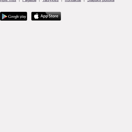
|
|
|
|