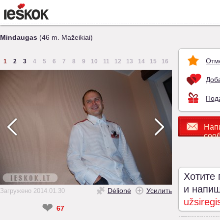
Mindaugas
(46 m. Mažeikiai)
Отм
1
2
3
4
5
6
7
8
9
10
11
12
13
14
15
16
Доба
Под
Нап
соо
Хотите 
и напиши
Dėlionė
Усилить
Загружено 2014.01.30
užsiregi
❤
67