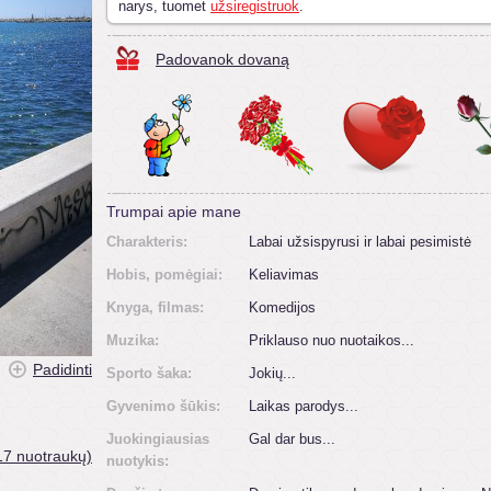
narys, tuomet
užsiregistruok
.
Padovanok dovaną
Trumpai apie mane
Charakteris:
Labai užsispyrusi ir labai pesimistė
Hobis, pomėgiai:
Keliavimas
Knyga, filmas:
Komedijos
Muzika:
Priklauso nuo nuotaikos...
Padidinti
Sporto šaka:
Jokių...
Gyvenimo šūkis:
Laikas parodys...
Juokingiausias
Gal dar bus...
17 nuotraukų)
nuotykis: