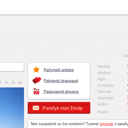
An
Vardas:
Pažymėti anketą
Amžius:
Ūgis:
Pakviesti draugauti
3
14
15
16
Zodiakas:
Padovanoti dovaną
Vietovė:
Statusas:
Ieško:
Parašyk man žinutę
Klasė:
Nori susipažinti su šia moterimi? Tuomet
prisijunk
ir parašy