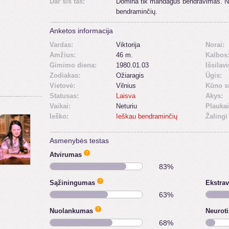
Dar šis tas:
Domina tik mandagus bendravimas. Nu
bendraminčių.
Anketos informacija
Vardas:
Viktorija
Norai:
Amžius:
46 m.
Kalbos
Gimimo diena:
1980.01.03
Išsilav
Zodiakas:
Ožiaragis
Ūgis:
Vietovė:
Vilnius
Kūno s
Statusas:
Laisva
Akys:
Vaikai:
Neturiu
Plaukai
Ieško:
Ieškau bendraminčių
Žalingi
Asmenybės testas
Atvirumas
83%
Sąžiningumas
Ekstra
63%
Nuolankumas
Neurot
68%