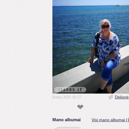
Dėlionė
Įkelta 2025.10.27
❤
Mano albumai
Visi mano albumai (