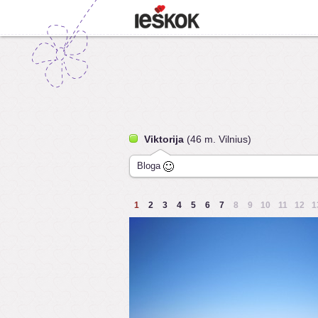
Viktorija
(46 m. Vilnius)
Bloga
1
2
3
4
5
6
7
8
9
10
11
12
1