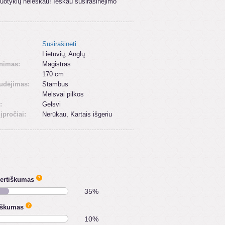
otykių neieškau! Ieškau susirašinėjimo
Susirašinėti
:
Lietuvių, Anglų
inimas:
Magistras
170 cm
udėjimas:
Stambus
Melsvai pilkos
:
Gelsvi
 įpročiai:
Nerūkau, Kartais išgeriu
vertiškumas
35%
iškumas
10%