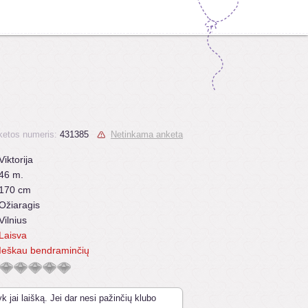
ketos numeris:
431385
Netinkama anketa
Viktorija
46 m.
170 cm
Ožiaragis
Vilnius
Laisva
Ieškau bendraminčių
k jai laišką. Jei dar nesi pažinčių klubo