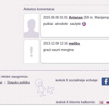
Anketos komentarai
Antanas
(59 m. Marijamp
2015.06.06 01:01
puikiai atrodote saulyte
malibu
2013.12.08 12:16
grazi sauni mergina
s teisės saugomos.
ieskok.lt socialinėje erdvėje:
ai
Slapukų politika
|
ieskok.lt kitomis kalbomis: