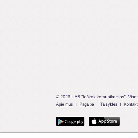
© 2026 UAB "Ieškok komunikacijos". Viso
Apie mus
Pagalba
Taisyklės
Kontakt
|
|
|