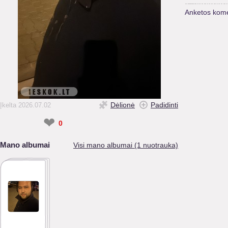
Anketos kome
Dėlionė
Padidinti
Įkelta 2026.07.02
❤
0
Mano albumai
Visi mano albumai (1 nuotrauka)