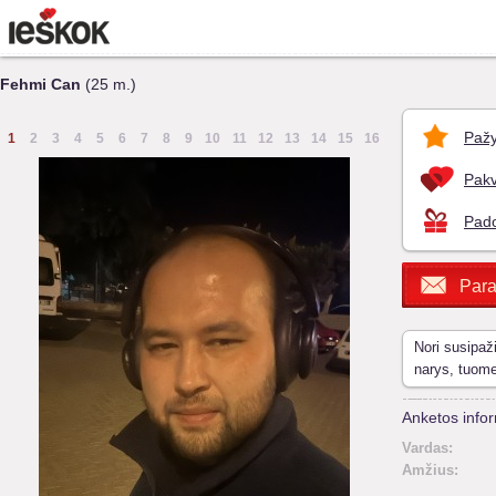
Fehmi Can
(25 m.)
Pažy
1
2
3
4
5
6
7
8
9
10
11
12
13
14
15
16
Pakv
Pado
Para
Nori susipaž
narys, tuom
Anketos infor
Vardas:
Amžius: