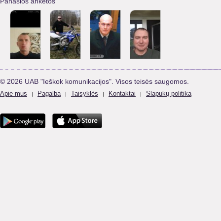
Panašios anketos
© 2026 UAB "Ieškok komunikacijos". Visos teisės saugomos.
Apie mus
Pagalba
Taisyklės
Kontaktai
Slapukų politika
|
|
|
|