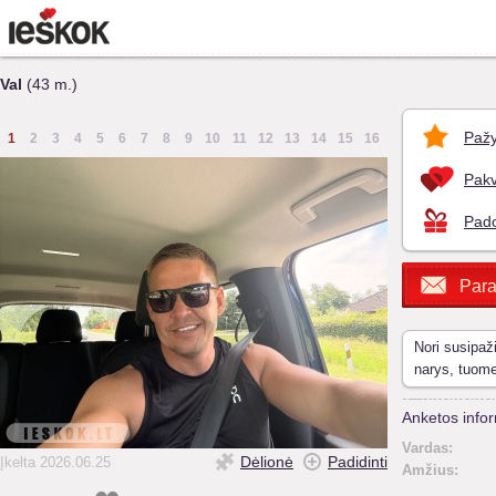
Val
(43 m.)
Pažy
1
2
3
4
5
6
7
8
9
10
11
12
13
14
15
16
Pakv
Pado
Para
Nori susipaž
narys, tuom
Anketos infor
Vardas:
Dėlionė
Padidinti
Įkelta 2026.06.25
Amžius: