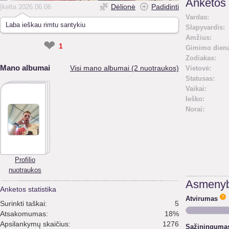
Anketos 
Dėlionė
Padidinti
Įkelta 2026.06.06
Vardas:
Laba ieškau rimtu santykiu
Slapyvardis:
Amžius:
❤
1
Gimimo diena
Zodiakas:
Mano albumai
Visi mano albumai (2 nuotraukos)
Vietovė:
Statusas:
Vaikai:
Ieško:
Norai:
Profilio
nuotraukos
Asmenyb
Anketos statistika
Atvirumas
Surinkti taškai:
5
Atsakomumas:
18%
Apsilankymų skaičius:
1276
Sąžininguma