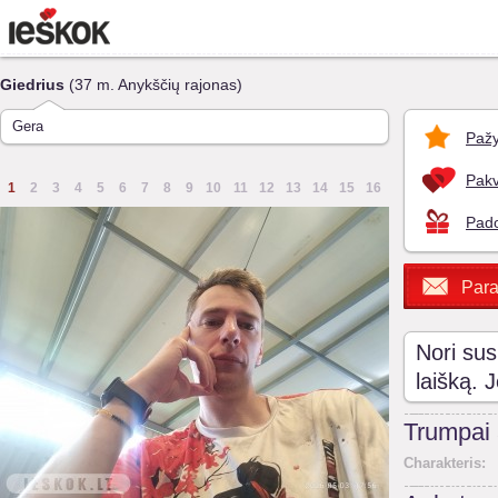
Giedrius
(37 m. Anykščių rajonas)
Gera
Pažy
Pakv
1
2
3
4
5
6
7
8
9
10
11
12
13
14
15
16
Pado
Para
Nori sus
laišką. 
Trumpai
Charakteris: