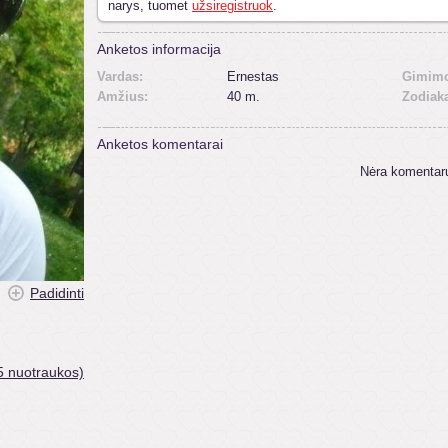
narys, tuomet
užsiregistruok
.
Anketos informacija
Vardas:
Ernestas
Gimimo
Amžius:
40 m.
Zodiak
Anketos komentarai
Nėra komentar
Padidinti
5 nuotraukos)