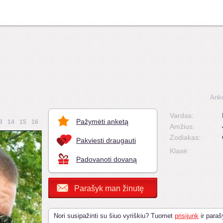
Anke
Vardas:
Pažymėti anketą
3
14
15
16
Amžius:
Zodiakas:
Pakviesti draugauti
Klasė:
Padovanoti dovaną
Parašyk man žinutę
Nori susipažinti su šiuo vyriškiu? Tuomet
prisijunk
ir paraš