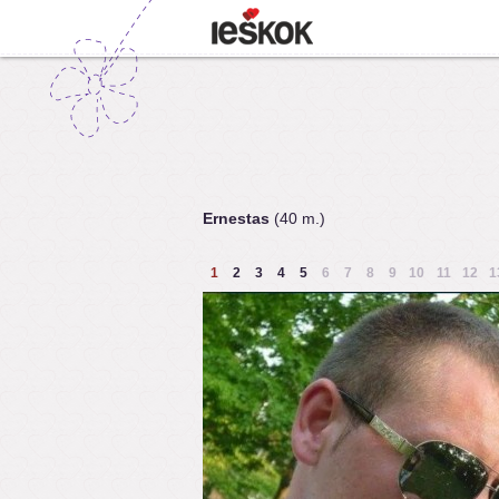
Ernestas
(40 m.)
1
2
3
4
5
6
7
8
9
10
11
12
1