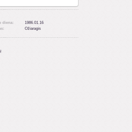
 diena:
1986.01.16
as:
Ožiaragis
ų