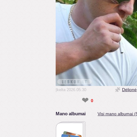
Dėlionė
Įkelta 2026.05.30
❤
0
Mano albumai
Visi mano albumai (