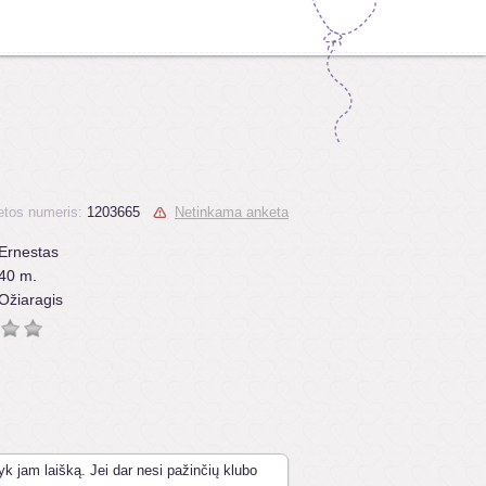
tos numeris:
1203665
Netinkama anketa
Ernestas
40 m.
Ožiaragis
yk jam laišką. Jei dar nesi pažinčių klubo