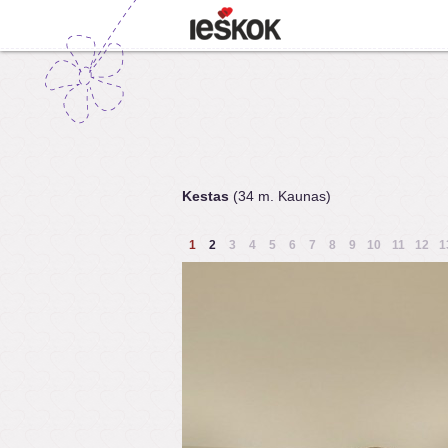
Kestas
(34 m. Kaunas)
1
2
3
4
5
6
7
8
9
10
11
12
1