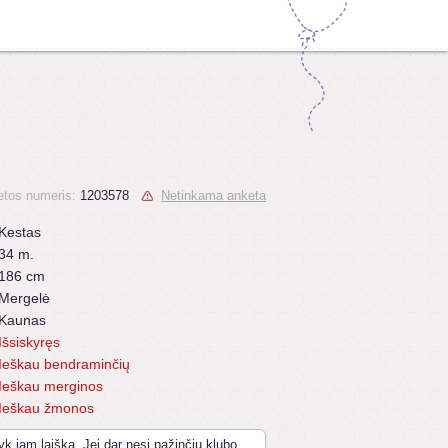
tos numeris:
1203578
Netinkama anketa
Kestas
34 m.
186 cm
Mergelė
Kaunas
Išsiskyręs
Ieškau bendraminčių
Ieškau merginos
Ieškau žmonos
yk jam laišką. Jei dar nesi pažinčių klubo