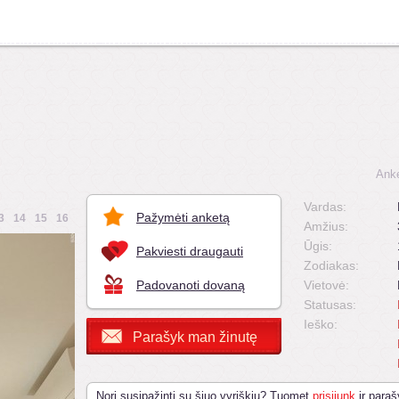
Anke
Vardas:
Pažymėti anketą
3
14
15
16
Amžius:
Ūgis:
Pakviesti draugauti
Zodiakas:
Padovanoti dovaną
Vietovė:
Statusas:
Ieško:
Parašyk man žinutę
Nori susipažinti su šiuo vyriškiu? Tuomet
prisijunk
ir paraš