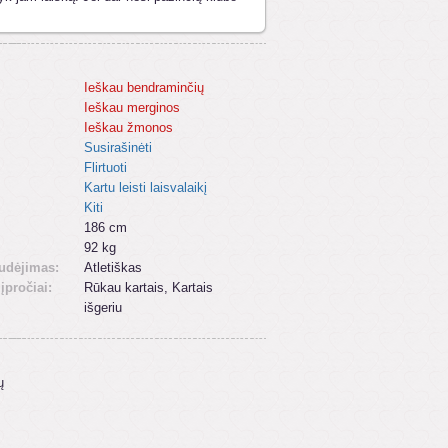
Ieškau bendraminčių
Ieškau merginos
Ieškau žmonos
Susirašinėti
Flirtuoti
Kartu leisti laisvalaikį
Kiti
186 cm
92 kg
udėjimas:
Atletiškas
 įpročiai:
Rūkau kartais, Kartais
išgeriu
ų