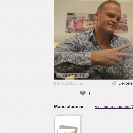
Dėlionė
Įkelta 2026.05.26
❤
1
Mano albumai
Visi mano albumai (