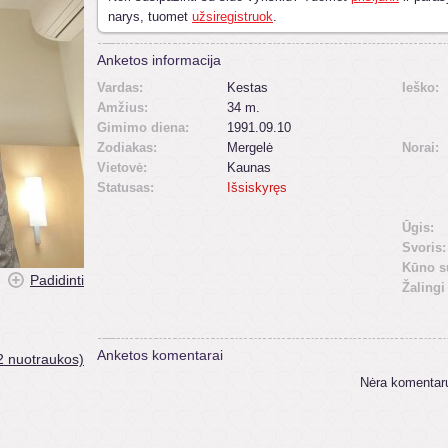
narys, tuomet
užsiregistruok
.
Anketos informacija
Vardas:
Kestas
Ieško:
Amžius:
34 m.
Gimimo diena:
1991.09.10
Zodiakas:
Mergelė
Norai:
Vietovė:
Kaunas
Statusas:
Išsiskyręs
Ūgis:
Svoris:
Kūno s
Padidinti
Žalingi
Anketos komentarai
2 nuotraukos)
Nėra komentar