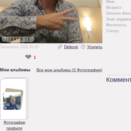
Имя:
Возраст:
Gimimo diena
Знак зодиака
Местность:
Статус:
Dėlionė
Усилить
Загружено 2026.05.26
❤
1
Мои альбомы
Все мои альбомы (2 Фотографии)
Коммент
Фотографии
профиля