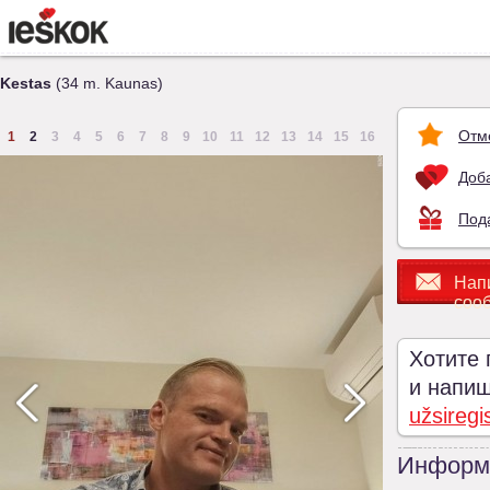
Kestas
(34 m. Kaunas)
Отм
1
2
3
4
5
6
7
8
9
10
11
12
13
14
15
16
Доба
Под
Нап
соо
Хотите 
и напиши
užsiregi
Информ