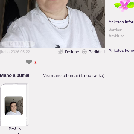
Anketos infor
Vardas:
Amžius:
Anketos kome
Dėlionė
Padidinti
Įkelta 2026.05.22
❤
8
Mano albumai
Visi mano albumai (1 nuotrauka)
Profilio