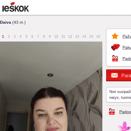
Daiva
(43 m.)
Pažy
1
2
3
4
5
6
7
8
9
10
11
12
13
14
15
16
Pakv
Pado
Para
Nori susipaž
narys, tuom
Padov