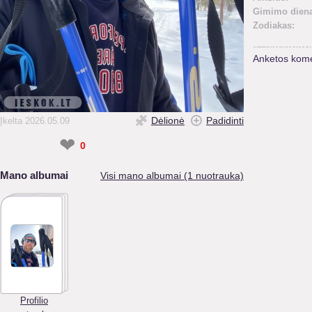
Gimimo diena
Zodiakas:
Anketos kome
Dėlionė
Padidinti
Įkelta 2026.05.09
❤
0
Mano albumai
Visi mano albumai (1 nuotrauka)
Profilio