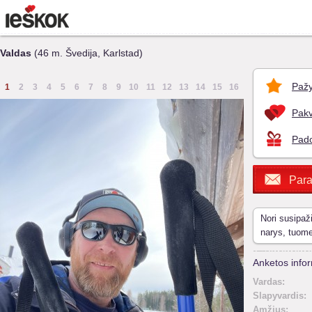
Valdas
(46 m. Švedija, Karlstad)
Pažy
1
2
3
4
5
6
7
8
9
10
11
12
13
14
15
16
Pakv
Pado
Para
Nori susipaž
narys, tuom
Anketos infor
Vardas:
Slapyvardis:
Amžius: