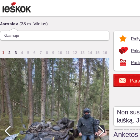
Jaroslav
(38 m. Vilnius)
Klasnoje
Pažy
Pakv
1
2
3
4
5
6
7
8
9
10
11
12
13
14
15
16
Pado
Para
Nori sus
laišką. 
Anketos 