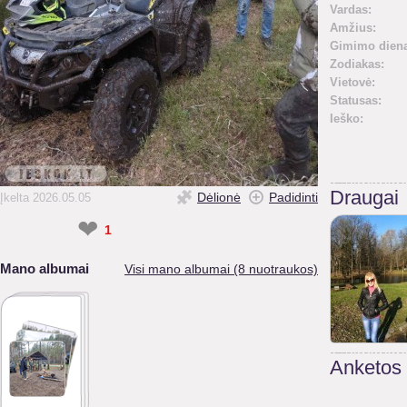
Vardas:
Amžius:
Gimimo diena
Zodiakas:
Vietovė:
Statusas:
Ieško:
Draugai
Dėlionė
Padidinti
Įkelta 2026.05.05
❤
1
Mano albumai
Visi mano albumai (8 nuotraukos)
Anketos