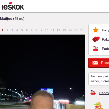
Matijus
(48 m.)
Pažy
1
2
3
4
5
6
7
8
9
10
11
12
13
14
15
16
Pakv
Pado
Para
Nori susipaž
narys, tuom
Padov