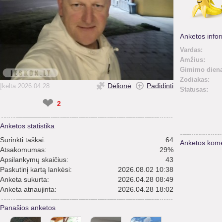
Anketos infor
Vardas:
Amžius:
Gimimo diena
Zodiakas:
Dėlionė
Padidinti
Įkelta 2026.04.28
Statusas:
❤
2
Anketos statistika
Surinkti taškai:
64
Anketos kome
Atsakomumas:
29%
Apsilankymų skaičius:
43
Paskutinį kartą lankėsi:
2026.08.02 10:38
Anketa sukurta:
2026.04.28 08:49
Anketa atnaujinta:
2026.04.28 18:02
Panašios anketos