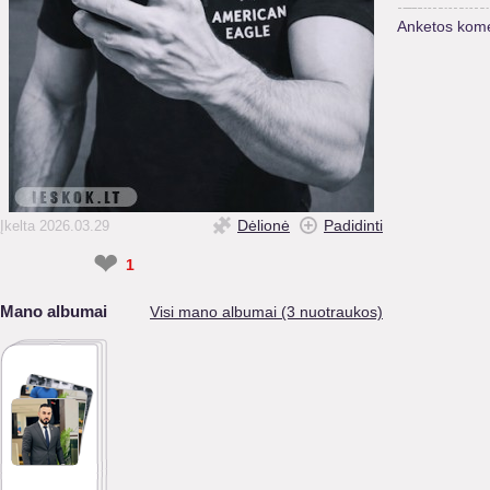
Anketos kome
Dėlionė
Padidinti
Įkelta 2026.03.29
❤
1
Mano albumai
Visi mano albumai (3 nuotraukos)