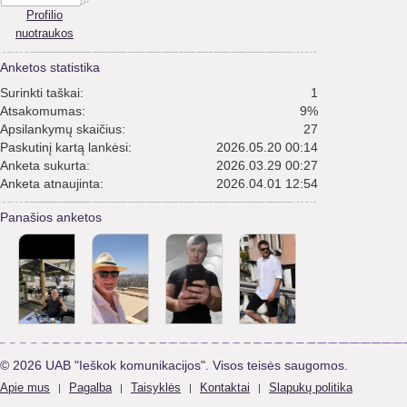
Profilio
nuotraukos
Anketos statistika
Surinkti taškai:
1
Atsakomumas:
9%
Apsilankymų skaičius:
27
Paskutinį kartą lankėsi:
2026.05.20 00:14
Anketa sukurta:
2026.03.29 00:27
Anketa atnaujinta:
2026.04.01 12:54
Panašios anketos
© 2026 UAB "Ieškok komunikacijos". Visos teisės saugomos.
Apie mus
Pagalba
Taisyklės
Kontaktai
Slapukų politika
|
|
|
|