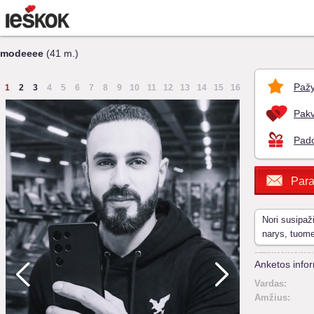
modeeee
(41 m.)
Pažy
1
2
3
4
5
6
7
8
9
10
11
12
13
14
15
16
Pakv
Pado
Para
Nori susipaž
narys, tuom
Anketos infor
Vardas:
Amžius: