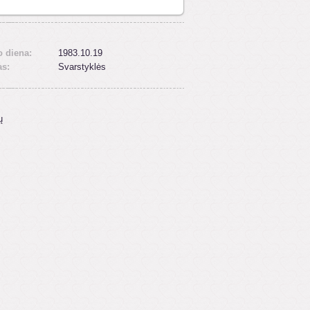
 diena:
1983.10.19
as:
Svarstyklės
ų