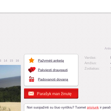
Anke
Vardas:
Pažymėti anketą
3
14
15
16
Amžius:
Zodiakas:
Pakviesti draugauti
Padovanoti dovaną
Parašyk man žinutę
Nori susipažinti su šiuo vyriškiu? Tuomet
prisijunk
ir paraš