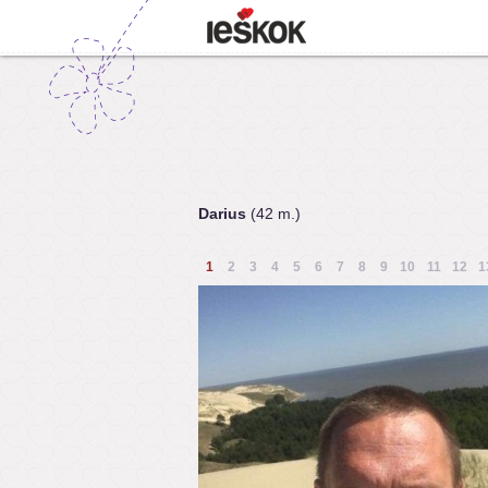
Darius
(42 m.)
1
2
3
4
5
6
7
8
9
10
11
12
1