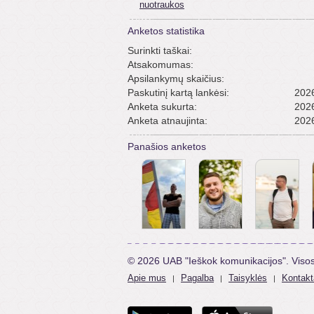
nuotraukos
Anketos statistika
Surinkti taškai:
Atsakomumas:
Apsilankymų skaičius:
Paskutinį kartą lankėsi:
2026
Anketa sukurta:
2026
Anketa atnaujinta:
2026
Panašios anketos
© 2026 UAB "Ieškok komunikacijos". Viso
Apie mus
Pagalba
Taisyklės
Kontakt
|
|
|