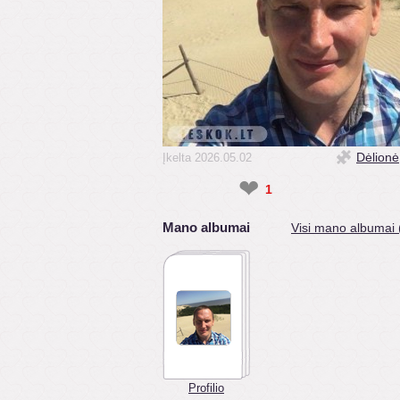
Dėlionė
Įkelta 2026.05.02
❤
1
Mano albumai
Visi mano albumai 
Profilio