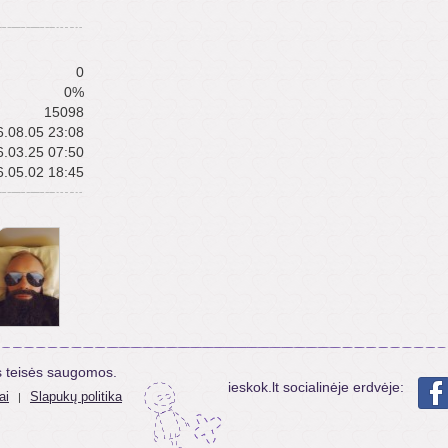
0
0%
15098
.08.05 23:08
.03.25 07:50
.05.02 18:45
s teisės saugomos.
ieskok.lt socialinėje erdvėje:
ai
Slapukų politika
|