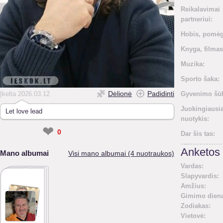
Reikalavimai
partneriui:
Hobis, pomėg
Knyga, filmas
Muzika:
Sporto šaka:
Dėlionė
Padidinti
Įkelta 2026.03.12
Gyvenimo šūk
Juokingiausi
Let love lead
nuotykis:
❤
0
Dar šis tas:
Anketos 
Mano albumai
Visi mano albumai (4 nuotraukos)
Vardas:
Slapyvardis:
Amžius:
Gimimo diena
Zodiakas:
Vietovė: