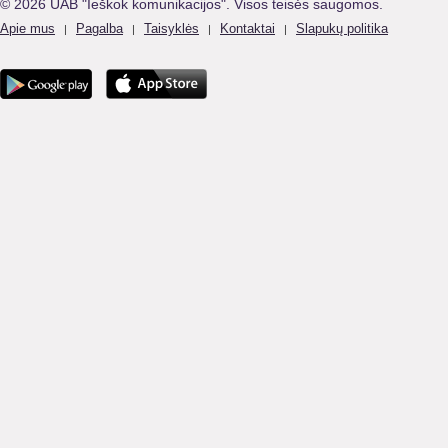
© 2026 UAB "Ieškok komunikacijos". Visos teisės saugomos.
Apie mus
Pagalba
Taisyklės
Kontaktai
Slapukų politika
|
|
|
|