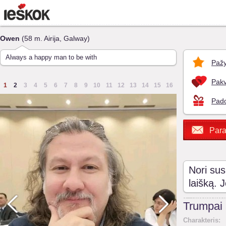
Owen
(58 m. Airija, Galway)
Always a happy man to be with
Pažy
Pakv
1
2
3
4
5
6
7
8
9
10
11
12
13
14
15
16
Pado
Para
Nori sus
laišką. 
Trumpai
Charakteris: