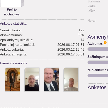
Statusas:
Vaikai:
Profilio
Ieško:
nuotraukos
Norai:
Anketos statistika
Surinkti taškai:
122
Atsakomumas:
83%
Asmenyb
Apsilankymų skaičius:
74
Atvirumas
Paskutinį kartą lankėsi:
2026.06.17 01:31
Anketa sukurta:
2026.03.12 18:45
Anketa atnaujinta:
2026.06.17 00:51
Sąžininguma
Panašios anketos
Nuolankumas
Anketos