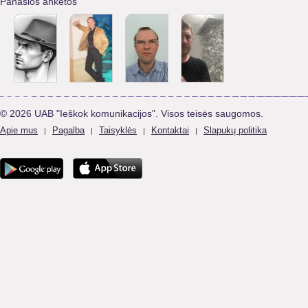
Panašios anketos
© 2026 UAB "Ieškok komunikacijos". Visos teisės saugomos.
Apie mus
Pagalba
Taisyklės
Kontaktai
Slapukų politika
|
|
|
|