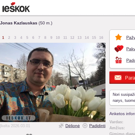
Jonas Kazlauskas
(50 m.)
Pažy
1
2
3
4
5
6
7
8
9
10
11
12
13
14
15
16
Pakv
Pado
Para
Nori susipaž
narys, tuom
Anketos infor
Vardas:
Dėlionė
Padidinti
Įkelta 2026.03.01
Amžius:
Gimimo diena