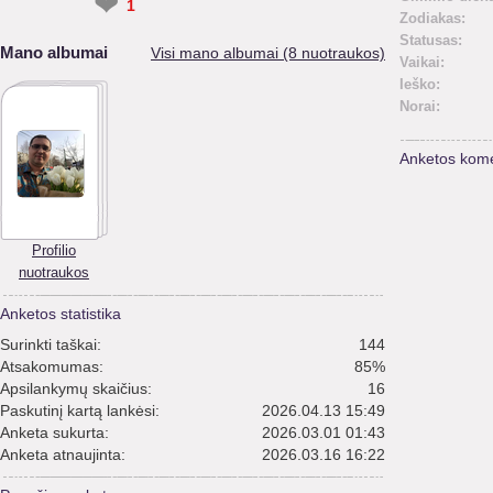
❤
1
Zodiakas:
Statusas:
Mano albumai
Visi mano albumai (8 nuotraukos)
Vaikai:
Ieško:
Norai:
Anketos kome
Profilio
nuotraukos
Anketos statistika
Surinkti taškai:
144
Atsakomumas:
85%
Apsilankymų skaičius:
16
Paskutinį kartą lankėsi:
2026.04.13 15:49
Anketa sukurta:
2026.03.01 01:43
Anketa atnaujinta:
2026.03.16 16:22