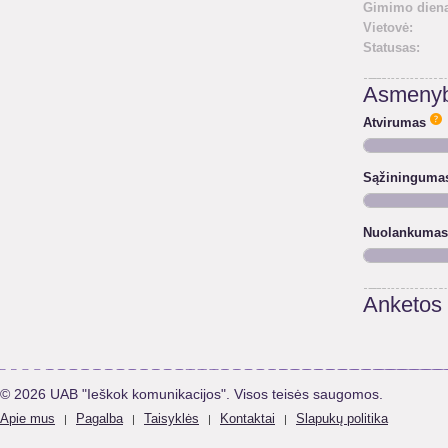
Gimimo diena
Vietovė:
Statusas:
Asmenyb
Atvirumas
Sąžininguma
Nuolankumas
Anketos
© 2026 UAB "Ieškok komunikacijos". Visos teisės saugomos.
Apie mus
Pagalba
Taisyklės
Kontaktai
Slapukų politika
|
|
|
|