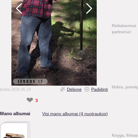
Reikalavimai
partneriui:
Hobis, pomėg
Dėlionė
Padidinti
Įkelta 2026.05.23
❤
3
Mano albumai
Visi mano albumai (4 nuotraukos)
Knyga, filmas