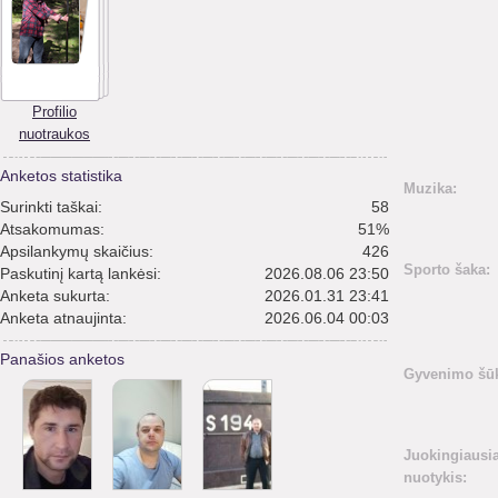
Profilio
nuotraukos
Anketos statistika
Muzika:
Surinkti taškai:
58
Atsakomumas:
51%
Apsilankymų skaičius:
426
Sporto šaka:
Paskutinį kartą lankėsi:
2026.08.06 23:50
Anketa sukurta:
2026.01.31 23:41
Anketa atnaujinta:
2026.06.04 00:03
Panašios anketos
Gyvenimo šūk
Juokingiausi
nuotykis: