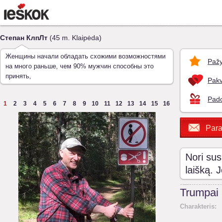
Степан КлпЛт
(45 m. Klaipėda)
Женщины начали обладать схожими возможностями
Pažy
на много раньше, чем 90% мужчин способны это
принять,
Pakv
Pado
1
2
3
4
5
6
7
8
9
10
11
12
13
14
15
16
Para
Nori sus
laišką. 
Trumpai
Charakteris: