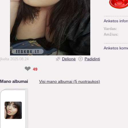
Anketos infor
Vardas:
Amžius:
Anketos kome
Dėlionė
Padidinti
Įkelta 2025.08.24
❤
49
Mano albumai
Visi mano albumai (5 nuotraukos)