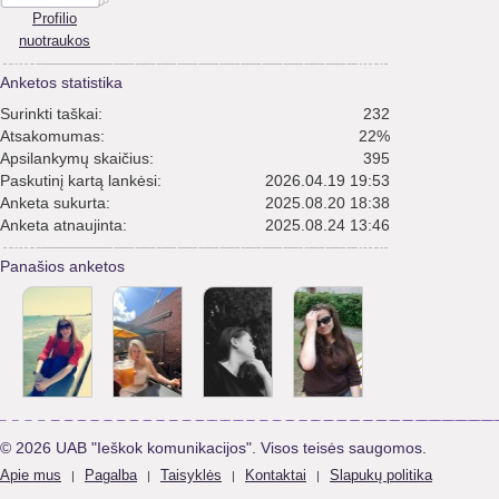
Profilio
nuotraukos
Anketos statistika
Surinkti taškai:
232
Atsakomumas:
22%
Apsilankymų skaičius:
395
Paskutinį kartą lankėsi:
2026.04.19 19:53
Anketa sukurta:
2025.08.20 18:38
Anketa atnaujinta:
2025.08.24 13:46
Panašios anketos
© 2026 UAB "Ieškok komunikacijos". Visos teisės saugomos.
Apie mus
Pagalba
Taisyklės
Kontaktai
Slapukų politika
|
|
|
|