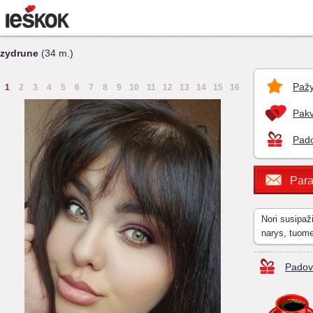
zydrune
(34 m.)
Pažy
1
2
3
4
5
6
7
8
9
10
11
12
13
14
15
16
Pakv
Pado
Para
Nori susipaž
narys, tuom
Padov