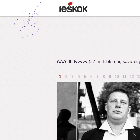
AAAlllllllvvvvv
(57 m. Elektrėnų savivald
1
2
3
4
5
6
7
8
9
10
11
12
1