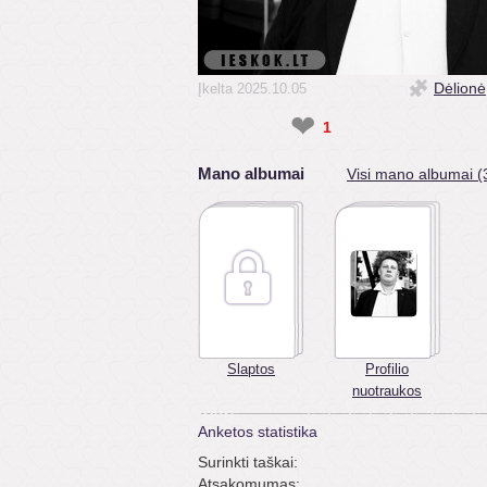
Dėlionė
Įkelta 2025.10.05
❤
1
Mano albumai
Visi mano albumai (
Slaptos
Profilio
nuotraukos
Anketos statistika
Surinkti taškai:
Atsakomumas: