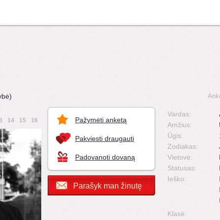
ybė)
Ank
Vardas:
Pažymėti anketą
3
14
15
16
Amžius:
Ūgis:
Pakviesti draugauti
Zodiakas:
Padovanoti dovaną
Vietovė:
Statusas:
Ieško:
Parašyk man žinutę
Klasė: