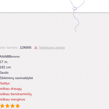
etos numeris:
1196806
Netinkama anketa
AAAlllllllvvvvv
57 m.
182 cm
Jautis
Elektrėnų savivaldybė
Našlys
Ieškau draugų
Ieškau bendraminčių
Ieškau merginos