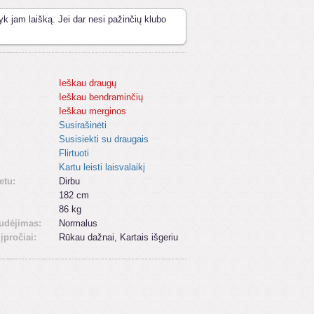
yk jam laišką. Jei dar nesi pažinčių klubo
Ieškau draugų
Ieškau bendraminčių
Ieškau merginos
Susirašinėti
Susisiekti su draugais
Flirtuoti
Kartu leisti laisvalaikį
etu:
Dirbu
182 cm
86 kg
udėjimas:
Normalus
 įpročiai:
Rūkau dažnai, Kartais išgeriu