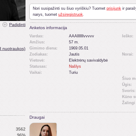
Nori susipažinti su šiuo vyriškiu? Tuomet
prisijunk
ir paraš
narys, tuomet
užsiregistruok
.
Padidinti
Anketos informacija
Vardas:
AAAlllllllvvvvv
Ieško:
Amžius:
57 m.
Gimimo diena:
1969.05.01
3 nuotraukos)
Zodiakas:
Jautis
Norai:
Vietovė:
Elektrėnų savivaldybė
Statusas:
Našlys
Vaikai:
Turiu
Šiuo m
Ūgis:
Svoris:
Kūno s
Žalingi
Draugai
3562
96%