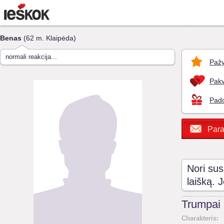
Benas
(62 m. Klaipėda)
normali reakcija...
Pažy
Pakv
Pado
Para
Nori sus
laišką. 
Trumpai
Charakteris: