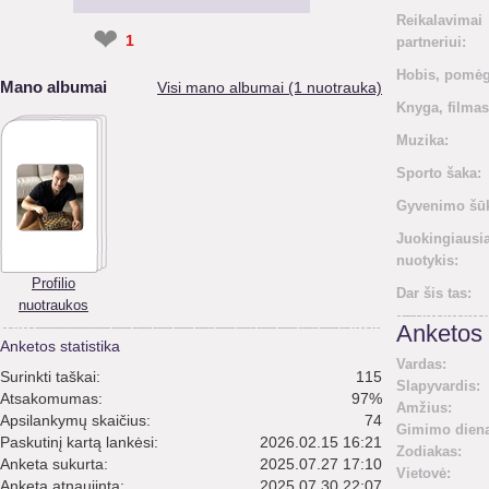
Reikalavimai
❤
1
partneriui:
Hobis, pomėg
Mano albumai
Visi mano albumai (1 nuotrauka)
Knyga, filmas
Muzika:
Sporto šaka:
Gyvenimo šūk
Juokingiausi
nuotykis:
Profilio
Dar šis tas:
nuotraukos
Anketos 
Anketos statistika
Vardas:
Surinkti taškai:
115
Slapyvardis:
Atsakomumas:
97%
Amžius:
Apsilankymų skaičius:
74
Gimimo diena
Paskutinį kartą lankėsi:
2026.02.15 16:21
Zodiakas:
Anketa sukurta:
2025.07.27 17:10
Vietovė:
Anketa atnaujinta:
2025.07.30 22:07