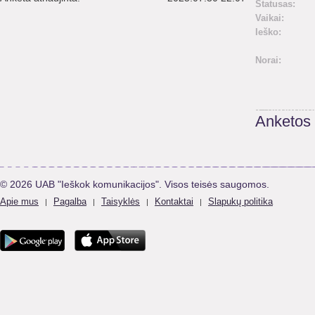
Statusas:
Vaikai:
Ieško:
Norai:
Anketos
© 2026 UAB "Ieškok komunikacijos". Visos teisės saugomos.
Apie mus
Pagalba
Taisyklės
Kontaktai
Slapukų politika
|
|
|
|