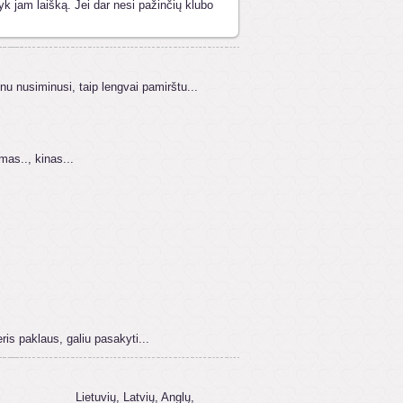
yk jam laišką. Jei dar nesi pažinčių klubo
ūnu nusiminusi, taip lengvai pamirštu...
ymas.., kinas...
eris paklaus, galiu pasakyti...
:
Lietuvių, Latvių, Anglų,