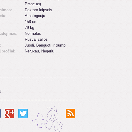
Prancūzų
inimas:
Daktaro laipsnis
etu:
Atostogauju
158 cm
79 kg
udėjimas:
Normalus
Rusvai žalios
:
Juodi, Banguoti ir trumpi
 įpročiai:
Nerūkau, Negeriu
ų