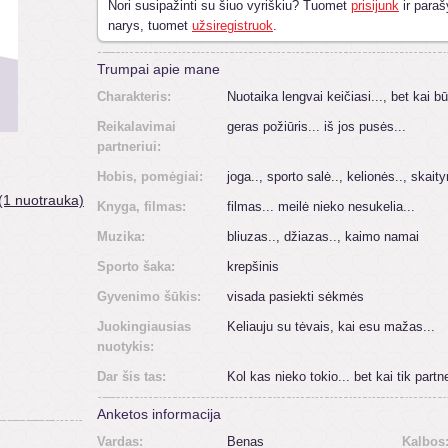
Nori susipažinti su šiuo vyriškiu? Tuomet
prisijunk
ir paraš
narys, tuomet
užsiregistruok
.
Trumpai apie mane
Charakteris:
Nuotaika lengvai keičiasi..., bet kai b
Reikalavimai
geras požiūris... iš jos pusės...
partneriui:
Hobis, pomėgiai:
joga.., sporto salė.., kelionės.., skait
(1 nuotrauka)
Knyga, filmas:
filmas... meilė nieko nesukelia...
Muzika:
bliuzas.., džiazas.., kaimo namai
Sporto šaka:
krepšinis
Gyvenimo šūkis:
visada pasiekti sėkmės
Juokingiausias
Keliauju su tėvais, kai esu mažas...
nuotykis:
Dar šis tas:
Kol kas nieko tokio... bet kai tik partn
Anketos informacija
Vardas:
Benas
Kalbos