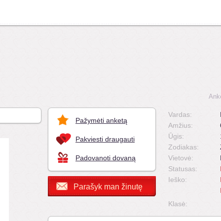
Ank
Vardas:
Pažymėti anketą
Amžius:
Ūgis:
Pakviesti draugauti
Zodiakas:
Padovanoti dovaną
Vietovė:
Statusas:
Ieško:
Parašyk man žinutę
Klasė: