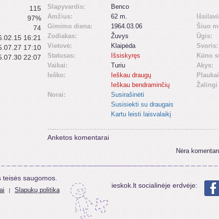
Slapyvardis:
Benco
115
Amžius:
62 m.
Išsilav
97%
Gimimo diena:
1964.03.06
Šiuo m
74
Zodiakas:
Žuvys
Ūgis:
.02.15 16:21
Vietovė:
Klaipėda
Svoris:
.07.27 17:10
Statusas:
Išsiskyręs
Kūno s
.07.30 22:07
Vaikai:
Turiu
Akys:
Ieško:
Ieškau draugų
Plaukai
Ieškau bendraminčių
Žalingi
Norai:
Susirašinėti
Susisiekti su draugais
Kartu leisti laisvalaikį
Anketos komentarai
Nėra komentar
s teisės saugomos.
ieskok.lt socialinėje erdvėje:
ai
Slapukų politika
|