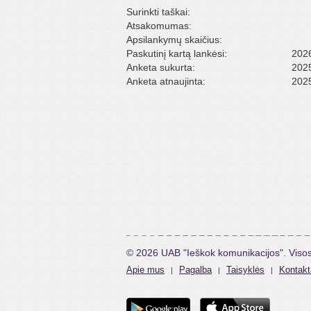
Surinkti taškai:
Atsakomumas:
Apsilankymų skaičius:
Paskutinį kartą lankėsi:
2026
Anketa sukurta:
2025
Anketa atnaujinta:
2025
© 2026 UAB "Ieškok komunikacijos". Viso
Apie mus
Pagalba
Taisyklės
Kontakt
|
|
|