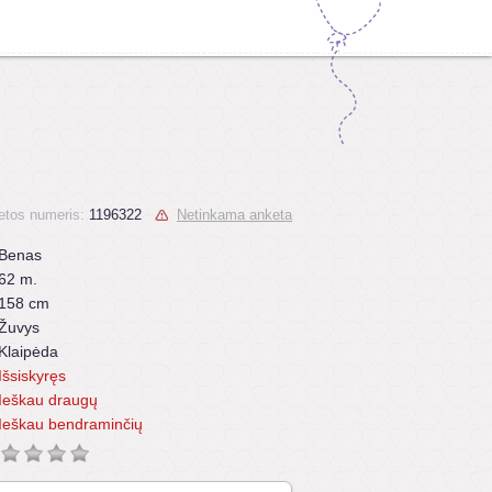
etos numeris:
1196322
Netinkama anketa
Benas
62 m.
158 cm
Žuvys
Klaipėda
Išsiskyręs
Ieškau draugų
Ieškau bendraminčių