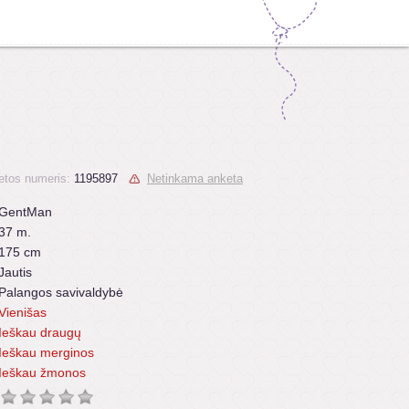
etos numeris:
1195897
Netinkama anketa
GentMan
37 m.
175 cm
Jautis
Palangos savivaldybė
Vienišas
Ieškau draugų
Ieškau merginos
Ieškau žmonos