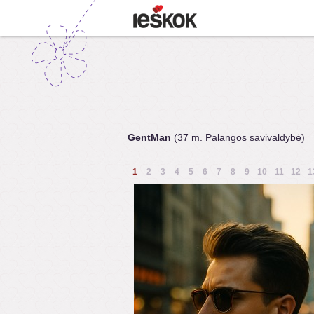
GentMan
(37 m. Palangos savivaldybė)
1
2
3
4
5
6
7
8
9
10
11
12
1