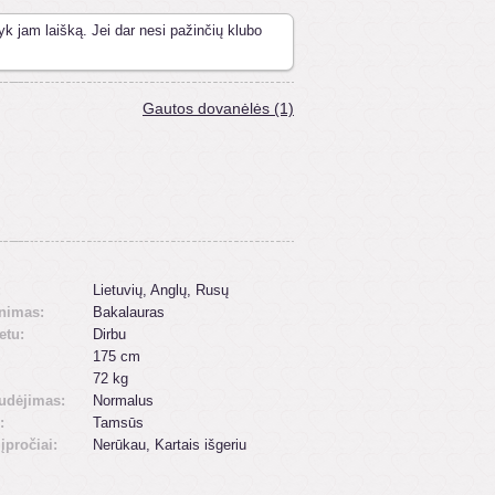
yk jam laišką. Jei dar nesi pažinčių klubo
Gautos dovanėlės (1)
:
Lietuvių, Anglų, Rusų
inimas:
Bakalauras
etu:
Dirbu
175 cm
72 kg
udėjimas:
Normalus
:
Tamsūs
 įpročiai:
Nerūkau, Kartais išgeriu