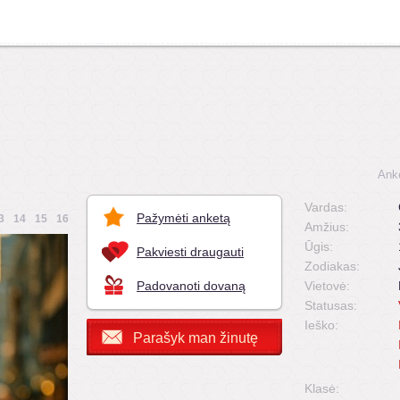
Ank
Vardas:
Pažymėti anketą
3
14
15
16
Amžius:
Ūgis:
Pakviesti draugauti
Zodiakas:
Padovanoti dovaną
Vietovė:
Statusas:
Ieško:
Parašyk man žinutę
Klasė: