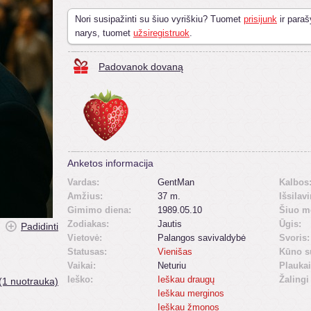
Nori susipažinti su šiuo vyriškiu? Tuomet
prisijunk
ir paraš
narys, tuomet
užsiregistruok
.
Padovanok dovaną
Anketos informacija
Vardas:
GentMan
Kalbos
Amžius:
37 m.
Išsilav
Gimimo diena:
1989.05.10
Šiuo m
Zodiakas:
Jautis
Ūgis:
Padidinti
Vietovė:
Palangos savivaldybė
Svoris:
Statusas:
Vienišas
Kūno s
Vaikai:
Neturiu
Plaukai
Ieško:
Ieškau draugų
Žalingi
(1 nuotrauka)
Ieškau merginos
Ieškau žmonos