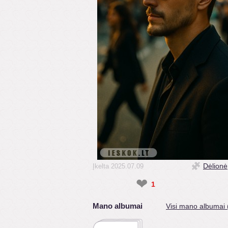
Dėlionė
Įkelta 2025.07.09
❤
1
Mano albumai
Visi mano albumai 