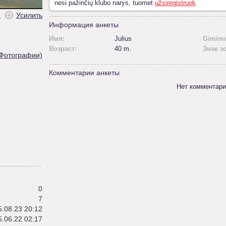
nesi pažinčių klubo narys, tuomet
užsiregistruok
.
ė
Усилить
Информация анкеты
Имя:
Julius
Gimimo
Возраст:
40 m.
Знак з
 Фотографии)
Комментарии анкеты
Нет комментари
0
7
.08.23 20:12
.06.22 02:17