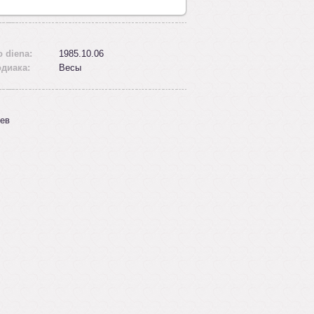
 diena:
1985.10.06
одиака:
Весы
ев