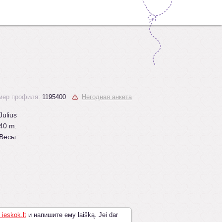
мер профиля:
1195400
Негодная анкета
Julius
40 m.
Весы
 ieskok.lt
и напишите ему laišką. Jei dar