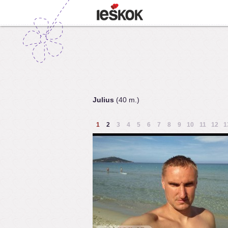
Julius
(40 m.)
1
2
3
4
5
6
7
8
9
10
11
12
1