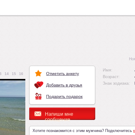
Но
Имя:
Отметить анкету
3
14
15
16
Возраст:
Знак зодиака:
Добавить в друзья
Подарить подарок
Напиши мне
сообщение
Хотите познакомится с этим мужчина? Подключитесь
к