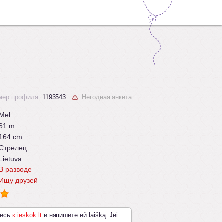
мер профиля:
1193543
Негодная анкета
Mel
61 m.
164 cm
Стрелец
Lietuva
В разводе
Ищу друзей
тесь
к ieskok.lt
и напишите ей laišką. Jei