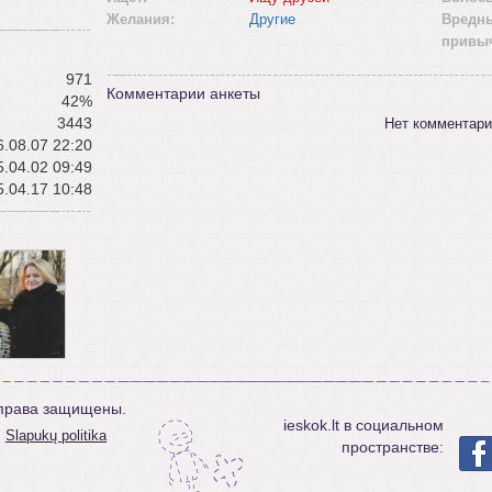
Желания:
Другие
Вредн
привы
971
Комментарии анкеты
42%
3443
Нет комментари
.08.07 22:20
.04.02 09:49
.04.17 10:48
е права защищены.
ieskok.lt в социальном
Slapukų politika
пространстве: