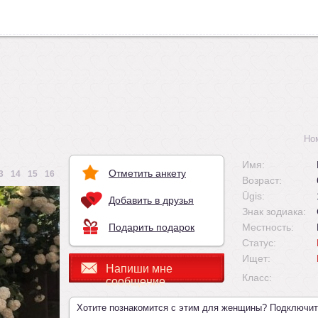
Но
Имя:
Отметить анкету
3
14
15
16
Возраст:
Ūgis:
Добавить в друзья
Знак зодиака:
Подарить подарок
Местность:
Статус:
Ищет:
Напиши мне
Класс:
сообщение
Хотите познакомится с этим для женщины? Подключи