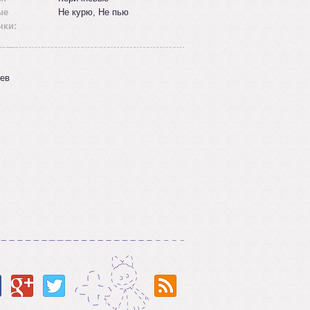
ые
Не курю, Не пью
чки:
ев