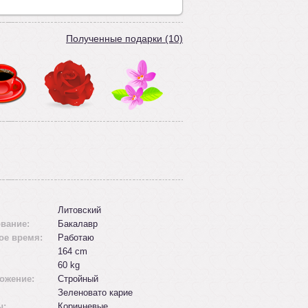
Полученные подарки (10)
Литовский
вание:
Бакалавр
ое время:
Работаю
164 cm
60 kg
ожение:
Стройный
Зеленовато карие
ы:
Коричневые