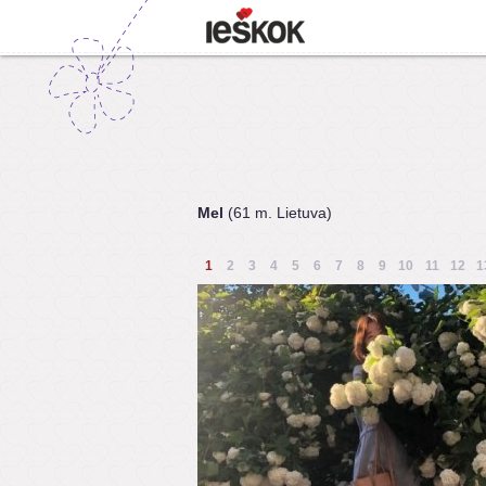
Mel
(61 m. Lietuva)
1
2
3
4
5
6
7
8
9
10
11
12
1