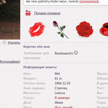
dar nesi pažinčių klubo narys, tuomet
užsiregistruok
.
Подари подарок
ė
Усилить
Коротко обо мне
Требования для
Bendraamžis
партнеров:
 Фотографии)
Информация анкеты
Имя:
Mel
Языки:
Возраст:
61 m.
Образо
Gimimo diena:
1964.12.03
В данн
Знак зодиака:
Стрелец
Рост:
Местность:
Lietuva
Вес:
Статус:
В разводе
Телосл
Дети:
Имею
Глаза:
Ищет:
Ищу друзей
Волос