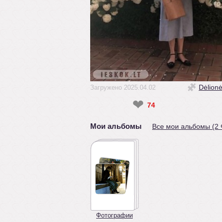
Dėlion
Загружено 2025.04.02
❤
74
Мои альбомы
Все мои альбомы (2
Фотографии