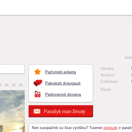
Ank
Vardas:
Pažymėti anketą
Amžius:
Zodiakas:
Pakviesti draugauti
3
14
15
16
Klasė:
Padovanoti dovaną
Parašyk man žinutę
Nori susipažinti su šiuo vyriškiu? Tuomet
prisijunk
ir paraš