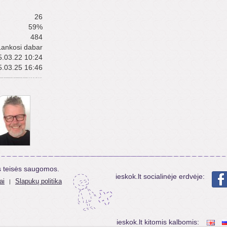
26
59%
484
Lankosi dabar
.03.22 10:24
.03.25 16:46
s teisės saugomos.
ieskok.lt socialinėje erdvėje:
ai
Slapukų politika
|
ieskok.lt kitomis kalbomis: