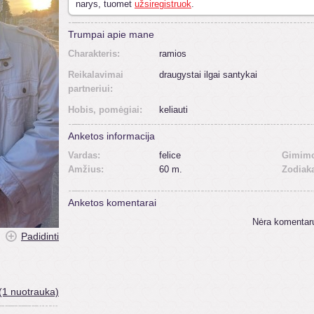
narys, tuomet
užsiregistruok
.
Trumpai apie mane
Charakteris:
ramios
Reikalavimai
draugystai ilgai santykai
partneriui:
Hobis, pomėgiai:
keliauti
Anketos informacija
Vardas:
felice
Gimimo
Amžius:
60 m.
Zodiak
Anketos komentarai
Nėra komentar
Padidinti
(1 nuotrauka)