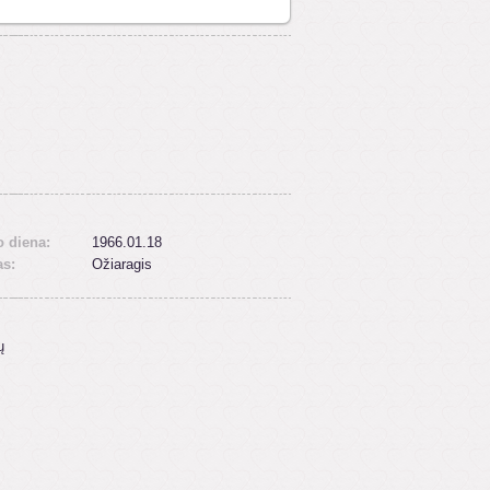
 diena:
1966.01.18
as:
Ožiaragis
ų