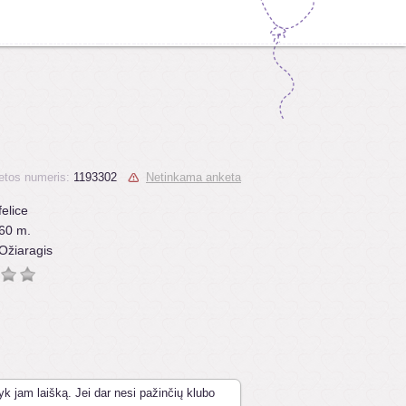
etos numeris:
1193302
Netinkama anketa
felice
60 m.
Ožiaragis
yk jam laišką. Jei dar nesi pažinčių klubo