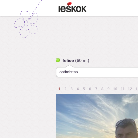
felice
(60 m.)
optimistas
1
2
3
4
5
6
7
8
9
10
11
12
1