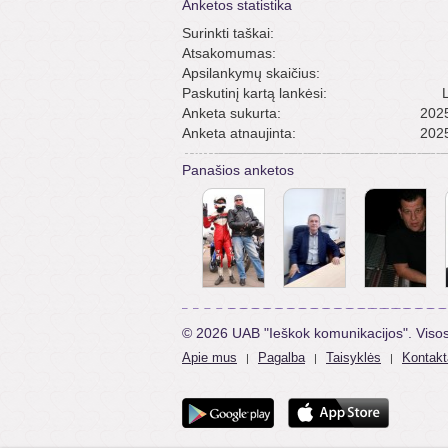
Anketos statistika
Surinkti taškai:
Atsakomumas:
Apsilankymų skaičius:
Paskutinį kartą lankėsi:
Anketa sukurta:
2025
Anketa atnaujinta:
2025
Panašios anketos
© 2026 UAB "Ieškok komunikacijos". Viso
Apie mus
Pagalba
Taisyklės
Kontakt
|
|
|