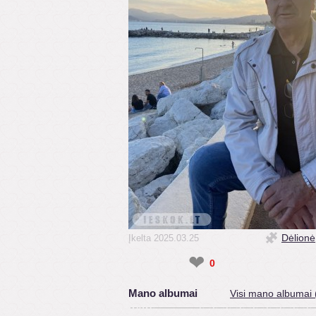
Dėlionė
Įkelta 2025.03.25
❤
0
Mano albumai
Visi mano albumai 