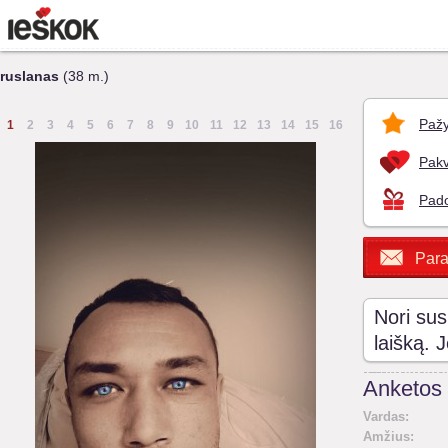
ruslanas
(38 m.)
Pažy
1
2
3
4
5
6
7
8
9
10
11
12
13
14
15
16
Pakv
Pado
Para
Nori sus
laišką. 
Anketos 
Vardas:
Amžius: