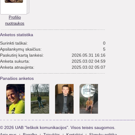
Profilio
nuotraukos
Anketos statistika
Surinkti taškai:
0
Apsilankymų skaičius:
5
Paskutinį kartą lankėsi:
2026.05.31 16:16
Anketa sukurta:
2025.03.02 04:59
Anketa atnaujinta:
2025.03.02 05:07
Panašios anketos
© 2026 UAB "Ieškok komunikacijos". Visos teisės saugomos.
Apie mus
Pagalba
Taisyklės
Kontaktai
Slapukų politika