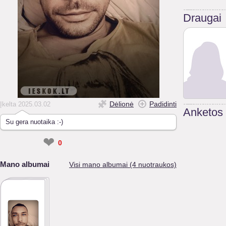
Draugai
Dėlionė
Padidinti
Įkelta 2025.03.02
Anketos
Su gera nuotaika :-)
❤
0
Mano albumai
Visi mano albumai (4 nuotraukos)