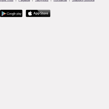
|
|
|
|