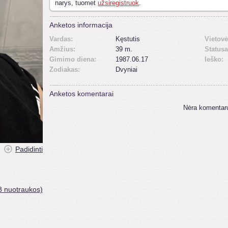
narys, tuomet
užsiregistruok
.
Anketos informacija
Vardas:
Kęstutis
Vietovė
Amžius:
39 m.
Statusa
Gimimo diena:
1987.06.17
Ieško:
Zodiakas:
Dvyniai
Anketos komentarai
Nėra komentar
Padidinti
8 nuotraukos)