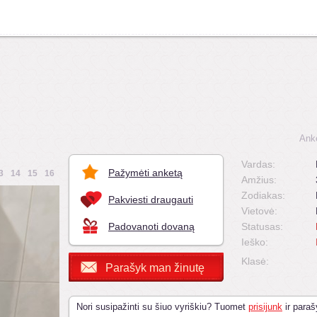
Ank
Vardas:
Pažymėti anketą
3
14
15
16
Amžius:
Zodiakas:
Pakviesti draugauti
Vietovė:
Padovanoti dovaną
Statusas:
Ieško:
Klasė:
Parašyk man žinutę
Nori susipažinti su šiuo vyriškiu? Tuomet
prisijunk
ir paraš