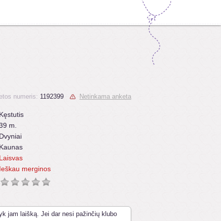
etos numeris:
1192399
Netinkama anketa
Kęstutis
39 m.
Dvyniai
Kaunas
Laisvas
Ieškau merginos
yk jam laišką. Jei dar nesi pažinčių klubo