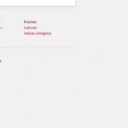
:
Kaunas
s:
Laisvas
Ieškau merginos
ų