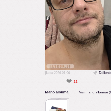
Dėlionė
Įkelta 2026.01.06
❤
22
Mano albumai
Visi mano albumai (