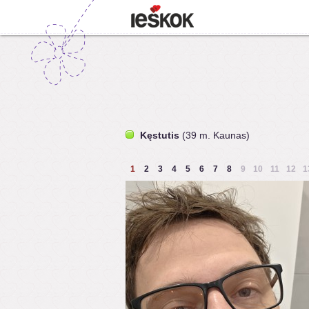
Kęstutis
(39 m. Kaunas)
1
2
3
4
5
6
7
8
9
10
11
12
1